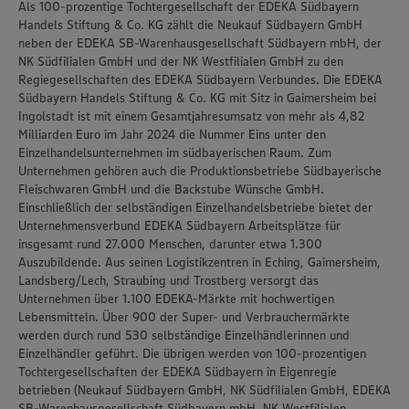
Als 100-prozentige Tochtergesellschaft der EDEKA Südbayern
Handels Stiftung & Co. KG zählt die Neukauf Südbayern GmbH
neben der EDEKA SB-Warenhausgesellschaft Südbayern mbH, der
NK Südfilialen GmbH und der NK Westfilialen GmbH zu den
Regiegesellschaften des EDEKA Südbayern Verbundes. Die EDEKA
Südbayern Handels Stiftung & Co. KG mit Sitz in Gaimersheim bei
Ingolstadt ist mit einem Gesamtjahresumsatz von mehr als 4,82
Milliarden Euro im Jahr 2024 die Nummer Eins unter den
Einzelhandelsunternehmen im südbayerischen Raum. Zum
Unternehmen gehören auch die Produktionsbetriebe Südbayerische
Fleischwaren GmbH und die Backstube Wünsche GmbH.
Einschließlich der selbständigen Einzelhandelsbetriebe bietet der
Unternehmensverbund EDEKA Südbayern Arbeitsplätze für
insgesamt rund 27.000 Menschen, darunter etwa 1.300
Auszubildende. Aus seinen Logistikzentren in Eching, Gaimersheim,
Landsberg/Lech, Straubing und Trostberg versorgt das
Unternehmen über 1.100 EDEKA-Märkte mit hochwertigen
Lebensmitteln. Über 900 der Super- und Verbrauchermärkte
werden durch rund 530 selbständige Einzelhändlerinnen und
Einzelhändler geführt. Die übrigen werden von 100-prozentigen
Tochtergesellschaften der EDEKA Südbayern in Eigenregie
betrieben (Neukauf Südbayern GmbH, NK Südfilialen GmbH, EDEKA
SB-Warenhausgesellschaft Südbayern mbH, NK Westfilialen