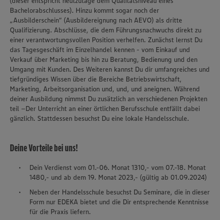
(dieser entspricht heutzutage dem Qualitätsniveau eines
Bachelorabschlusses). Hinzu kommt sogar noch der
„Ausbilderschein“ (Ausbildereignung nach AEVO) als dritte
Qualifizierung. Abschlüsse, die dem Führungsnachwuchs direkt zu
einer verantwortungsvollen Position verhelfen. Zunächst lernst Du
das Tagesgeschäft im Einzelhandel kennen - vom Einkauf und
Verkauf über Marketing bis hin zu Beratung, Bedienung und den
Umgang mit Kunden. Des Weiteren kannst Du dir umfangreiches und
tiefgründiges Wissen über die Bereiche Betriebswirtschaft,
Marketing, Arbeitsorganisation und, und, und aneignen. Während
deiner Ausbildung nimmst Du zusätzlich an verschiedenen Projekten
teil –Der Unterricht an einer örtlichen Berufsschule entfällt dabei
gänzlich. Stattdessen besuchst Du eine lokale Handelsschule.
Deine Vorteile bei uns!
Dein Verdienst vom 01.-06. Monat 1310,- vom 07.-18. Monat
1480,- und ab dem 19. Monat 2023,- (gültig ab 01.09.2024)
Neben der Handelsschule besuchst Du Seminare, die in dieser
Form nur EDEKA bietet und die Dir entsprechende Kenntnisse
für die Praxis liefern.