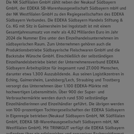
Die NK Südfilialen GmbH zählt neben der Neukauf Südbayern
GmbH, der EDEKA SB-Warenhausgesellschaft Südbayern mbH und
der NK Westfilialen GmbH zu den Regiegesellschaften des EDEKA
Südbayern Verbundes. Die EDEKA Südbayern Handels Stiftung &
Co. KG mit Sitz in Gaimersheim bei Ingolstadt ist mit einem
Gesamtjahresumsatz von mehr als 4,82 Milliarden Euro im Jahr
2024 die Nummer Eins unter den Einzelhandelsunternehmen im
südbayerischen Raum. Zum Unternehmen gehören auch die
Produktionsbetriebe Südbayerische Fleischwaren GmbH und die
Backstube Wünsche GmbH. Einschließlich der selbständigen
Einzelhandelsbetriebe bietet der Unternehmensverbund EDEKA
Südbayern Arbeitsplätze für insgesamt rund 27.000 Menschen,
darunter etwa 1.300 Auszubildende. Aus seinen Logistikzentren in
Eching, Gaimersheim, Landsberg/Lech, Straubing und Trostberg
versorgt das Unternehmen über 1.100 EDEKA-Märkte mit
hochwertigen Lebensmitteln. Über 900 der Super- und
Verbrauchermärkte werden durch rund 530 selbständige
Einzelhändlerinnen und Einzelhändler geführt. Die übrigen werden
von 100-prozentigen Tochtergesellschaften der EDEKA Südbayern
in Eigenregie betrieben (Neukauf Südbayern GmbH, NK Südfilialen
GmbH, EDEKA SB-Warenhausgesellschaft Südbayern mbH, NK
Westfilialen GmbH). Mit TRINKGUT verfügt die EDEKA Südbayern
außerdem über ein erfolgreiches und expansives Fachmarktformat