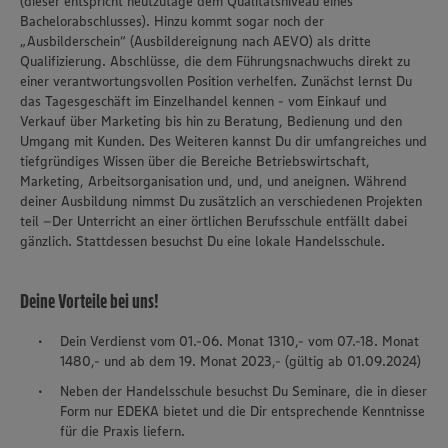
(dieser entspricht heutzutage dem Qualitätsniveau eines
Bachelorabschlusses). Hinzu kommt sogar noch der
„Ausbilderschein“ (Ausbildereignung nach AEVO) als dritte
Qualifizierung. Abschlüsse, die dem Führungsnachwuchs direkt zu
einer verantwortungsvollen Position verhelfen. Zunächst lernst Du
das Tagesgeschäft im Einzelhandel kennen - vom Einkauf und
Verkauf über Marketing bis hin zu Beratung, Bedienung und den
Umgang mit Kunden. Des Weiteren kannst Du dir umfangreiches und
tiefgründiges Wissen über die Bereiche Betriebswirtschaft,
Marketing, Arbeitsorganisation und, und, und aneignen. Während
deiner Ausbildung nimmst Du zusätzlich an verschiedenen Projekten
teil –Der Unterricht an einer örtlichen Berufsschule entfällt dabei
gänzlich. Stattdessen besuchst Du eine lokale Handelsschule.
Deine Vorteile bei uns!
Dein Verdienst vom 01.-06. Monat 1310,- vom 07.-18. Monat
1480,- und ab dem 19. Monat 2023,- (gültig ab 01.09.2024)
Neben der Handelsschule besuchst Du Seminare, die in dieser
Form nur EDEKA bietet und die Dir entsprechende Kenntnisse
für die Praxis liefern.