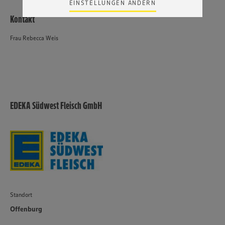
EINSTELLUNGEN ÄNDERN
Zudem wissen wir nicht genau, wie die Anbieter der
Kontakt
genannten Dienste Ihre Daten verarbeiten. Weitere
Informationen zur Nutzung der Dienste finden Sie in
unseren Datenschutzhinweisen sowie in unserer Cookie
Frau Rebecca Weis
Policy unter den Stichworten „YouTube” und „Vimeo”.
EDEKA Südwest Fleisch GmbH
Standort
Offenburg