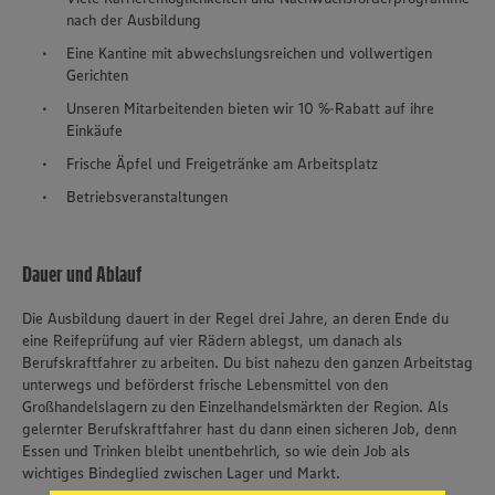
nach der Ausbildung
Eine Kantine mit abwechslungsreichen und vollwertigen
Gerichten
Unseren Mitarbeitenden bieten wir 10 %-Rabatt auf ihre
Einkäufe
Frische Äpfel und Freigetränke am Arbeitsplatz
Betriebsveranstaltungen
Dauer und Ablauf
Die Ausbildung dauert in der Regel drei Jahre, an deren Ende du
eine Reifeprüfung auf vier Rädern ablegst, um danach als
Berufskraftfahrer zu arbeiten. Du bist nahezu den ganzen Arbeitstag
unterwegs und beförderst frische Lebensmittel von den
Wir setzen Cookies und andere Technologien ein, um Ihnen
Großhandelslagern zu den Einzelhandelsmärkten der Region. Als
ein bestmögliches Nutzungserlebnis unserer Website zu
gelernter Berufskraftfahrer hast du dann einen sicheren Job, denn
ermöglichen. Wir verwenden Ihre Daten, um unsere
Essen und Trinken bleibt unentbehrlich, so wie dein Job als
Website zu personalisieren und Ihnen möglichst relevante
Inhalte anzubieten. Ihre Einwilligung in die Nutzung von
wichtiges Bindeglied zwischen Lager und Markt.
Cookies und anderer Technologien ist freiwillig und kann