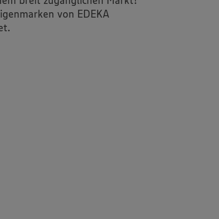
em breit zugänglichen Markt!
n Eigenmarken von EDEKA
et.