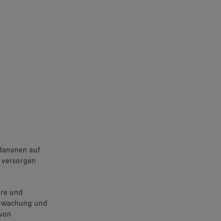
 Bananen auf
e versorgen
ere und
erwachung und
 von