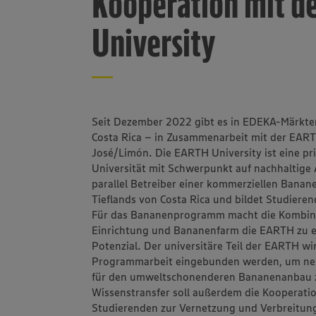
Kooperation mit d
University
Seit Dezember 2022 gibt es in EDEKA-Märk
Costa Rica – in Zusammenarbeit mit der EART
José/Limón. Die EARTH University ist eine p
Universität mit Schwerpunkt auf nachhaltige
parallel Betreiber einer kommerziellen Banane
Tieflands von Costa Rica und bildet Studiere
Für das Bananenprogramm macht die Kombinat
Einrichtung und Bananenfarm die EARTH zu ei
Potenzial. Der universitäre Teil der EARTH wir
Programmarbeit eingebunden werden, um neu
für den umweltschonenderen Bananen­anbau z
Wissenstransfer soll außerdem die Kooperatio
Studierenden zur Vernetzung und Verbreitung