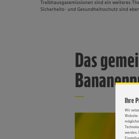
Treibhausgasemissionen sind ein weiteres Th
Sicherheits- und Gesundheitsschutz sind ebenf
Das geme
Bananenp
Ihre 
Wir setz
Website 
möglichst
Technolog
werden. 
Einstellu