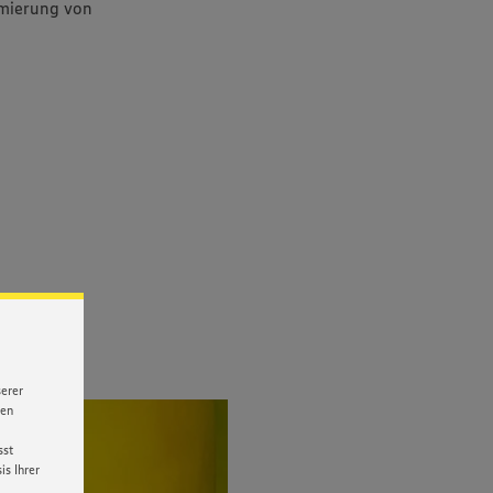
imierung von
serer
nen
sst
s Ihrer