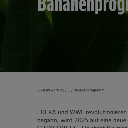
Bananenpro
Verantwortung
...
Projekte & Partnerschaften
Ökologisches Engagement
Partnerschaft mit dem WWF
Bananenprogramm
EDEKA und WWF revolutionieren 
begann, wird 2025 auf eine neue