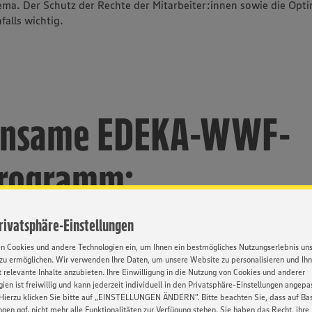
ema. Der Schutz der Rechte der Mitarbeiter:innen sowie die Opt
alls wichtig.
insame EDEKA-WWF-
rogramm:
Privatsphäre-Einstellungen
en Cookies und andere Technologien ein, um Ihnen ein bestmögliches Nutzungserlebnis un
zu ermöglichen. Wir verwenden Ihre Daten, um unsere Website zu personalisieren und Ih
 relevante Inhalte anzubieten. Ihre Einwilligung in die Nutzung von Cookies und anderer
ien ist freiwillig und kann jederzeit individuell in den Privatsphäre-Einstellungen angepa
Hierzu klicken Sie bitte auf „EINSTELLUNGEN ÄNDERN”. Bitte beachten Sie, dass auf Basi
ngen ggf. nicht mehr alle Funktionalitäten zur Verfügung stehen. Sie haben das Recht, ihre