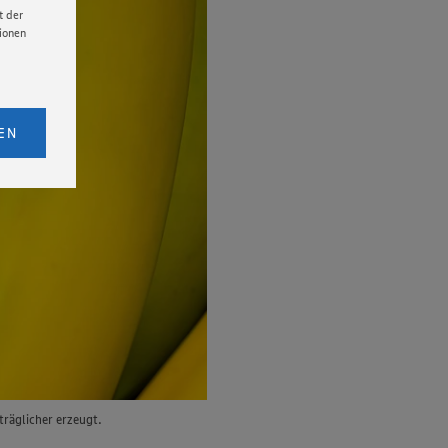
t der
tionen
licken,
bs. 1
EN
eitet
senen
udem
er Cookie
räglicher erzeugt.