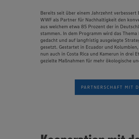
Bereits seit über einem Jahrzehnt verbesse
Die GUT&GÜNSTIG Bananen werden
WWF als Partner für Nachhaltigkeit den kon
Mengenausgleichsansatz vermarktet, um d
aus welchem etwa 85 Prozent der in Deutsch
kurzfristig anbieten zu können. Das bedeutet,
stammen. In dem Programm wird das Thema Na
Programmfarmen stammen und die Nachhalt
gedacht und auf langfristig ausgelegte Strat
Programms umsetzen, durch Bananen vo
gesetzt. Gestartet in Ecuador und Kolumbien
teilnehmenden Lieferanten ergänzt we
nun auch in Costa Rica und Kamerun in drei E
gezielte Maßnahmen für mehr ökologische und
PARTNERSCHAFT MIT 