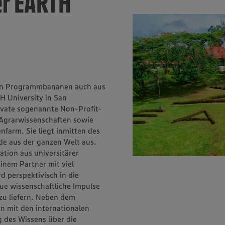
er EARTH
ten Programmbananen auch aus
H University in San
rivate sogenannte Non-Profit-
 Agrarwissenschaften sowie
nfarm. Sie liegt inmitten des
nde aus der ganzen Welt aus.
ion aus uni­versitärer
nem Partner mit viel
d perspektivisch in die
e wissenschaftliche Impulse
u liefern. Neben dem
n mit den inter­nationalen
 des Wissens über die