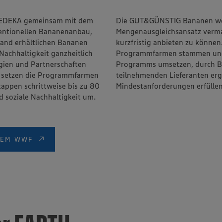
rt EDEKA gemeinsam mit dem
 vorerst mit einem
ventionellen Bananenanbau,
ie größere Verkaufsmenge
land erhältlichen Bananen
 dass die Früchte, die von
chhaltigkeit ganzheitlich
igkeitsanforderungen des
egien und Partnerschaften
n anderen Farmen der
, setzen die Programmfarmen
rden, die bisher nur die
tappen schrittweise bis zu 80
Mindestanforderungen erfüllen
 soziale Nachhaltigkeit um.
DEM WWF