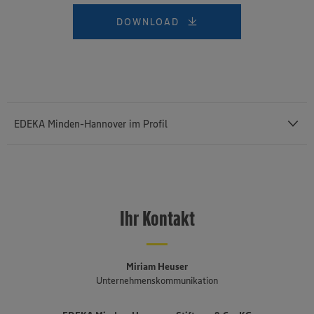
DOWNLOAD
EDEKA Minden-Hannover im Profil
Mit einem Außenumsatz von rund 12,43 Milliarden Euro und rund
76.400 Mitarbeiterinnen und Mitarbeitern (einschließlich des
selbstständigen Einzelhandels und etwa 3.140 Auszubildenden) ist
Ihr Kontakt
die
EDEKA Minden-Hannover
die umsatzstärkste von insgesamt
sechs Regionalgesellschaften im genossenschaftlich organisierten
EDEKA-Verbund. Sie besteht seit 1920, erstreckt sich von der
niederländischen bis an die polnische Grenze und umfasst Bremen,
Miriam Heuser
Niedersachsen, einen Teil von Ostwestfalen-Lippe, Sachsen-Anhalt,
Unternehmenskommunikation
Berlin und Brandenburg. Mehr als drei Viertel der fast 1.500
Märkte sind in der Hand von rund 650 selbstständigen EDEKA-