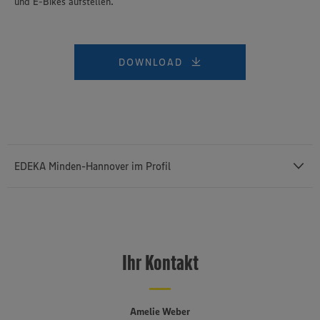
und E-Bikes aufstellen.
Informationen zur Nutzung der Dienste finden Sie in
unseren Datenschutzhinweisen sowie in unserer Cookie
Policy unter den Stichworten „YouTube” und „Vimeo”.
DOWNLOAD
EDEKA Minden-Hannover im Profil
Mit einem Außenumsatz von rund 12,43 Milliarden Euro und rund
76.400 Mitarbeiterinnen und Mitarbeitern (einschließlich des
selbstständigen Einzelhandels und etwa 3.140 Auszubildenden) ist
Ihr Kontakt
die
EDEKA Minden-Hannover
die umsatzstärkste von insgesamt
sechs Regionalgesellschaften im genossenschaftlich organisierten
EDEKA-Verbund. Sie besteht seit 1920, erstreckt sich von der
niederländischen bis an die polnische Grenze und umfasst Bremen,
Amelie Weber