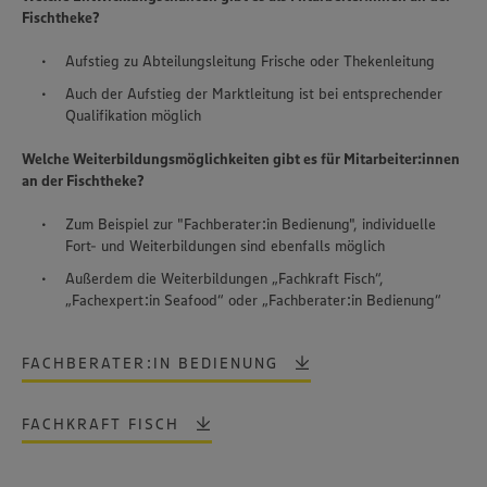
Fischtheke?
Aufstieg zu Abteilungsleitung Frische oder Thekenleitung
Auch der Aufstieg der Marktleitung ist bei entsprechender
Qualifikation möglich
Welche Weiterbildungsmöglichkeiten gibt es für Mitarbeiter:innen
an der Fischtheke?
Zum Beispiel zur "Fachberater:in Bedienung", individuelle
Fort- und Weiterbildungen sind ebenfalls möglich
Außerdem die Weiterbildungen „Fachkraft Fisch“,
„Fachexpert:in Seafood“ oder „Fachberater:in Bedienung“
FACHBERATER:IN BEDIENUNG
Wir setzen Cookies und andere Technologien ein, um Ihnen
FACHKRAFT FISCH
ein bestmögliches Nutzungserlebnis unserer Website zu
ermöglichen. Wir verwenden Ihre Daten, um unsere
Website zu personalisieren und Ihnen möglichst relevante