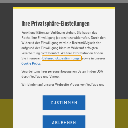
Inhalte anzubieten. Ihre Einwilligung in die Nutzung von
Cookies und anderer Technologien ist freiwillig und kann
jederzeit individuell in den Privatsphäre-Einstellungen
angepasst werden. Hierzu klicken Sie bitte auf
Ihre Privatsphäre-Einstellungen
„EINSTELLUNGEN ÄNDERN”. Bitte beachten Sie, dass auf
Basis Ihrer Einstellungen ggf. nicht mehr alle
Funktionalitäten zur Verfügung stehen. Sie haben das
Recht, ihre Einwilligung jederzeit zu widerrufen. Durch den
Widerruf der Einwilligung wird die Rechtmäßigkeit der
aufgrund der Einwilligung bis zum Widerruf erfolgten
Verarbeitung nicht berührt. Weitere Informationen finden
Sie in unseren
Datenschutzbestimmungen
sowie in unserer
Cookie Policy
.
Verarbeitung Ihrer personenbezogenen Daten in den USA
durch YouTube und Vimeo:
Wir binden auf unserer Webseite Videos von YouTube und
Vimeo ein. Wenn Sie auf „Zustimmen” klicken, ohne die
Einstellungen bezüglich YouTube und Vimeo zu ändern,
willigen Sie im Sinne des Art. 49 Abs. 1 Satz 1 lit. a) DSGVO
ZUSTIMMEN
ein, dass Ihre Daten (IP-Adresse, Zeitstempel, ggf.
Nutzerverhalten auf unserer Webseite) an die Anbieter der
Dienste YouTube und Vimeo in den USA übermittelt und
dort verarbeitet werden. Der EuGH sieht die USA als Land
ABLEHNEN
mit einem nach europäischen Standards nicht