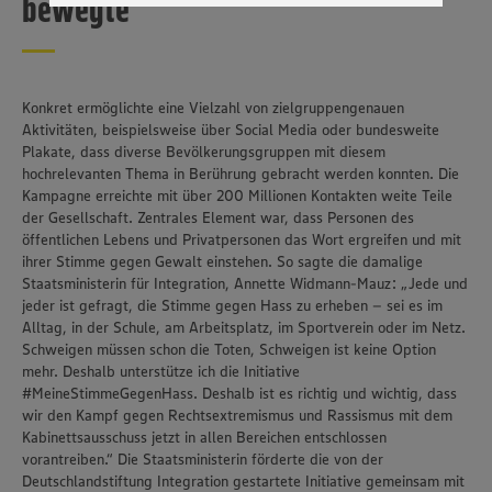
bewegte
genannten Dienste Ihre Daten verarbeiten. Weitere
Informationen zur Nutzung der Dienste finden Sie in
unseren Datenschutzhinweisen sowie in unserer Cookie
Policy unter den Stichworten „YouTube” und „Vimeo”.
Konkret ermöglichte eine Vielzahl von zielgruppengenauen
Aktivitäten, beispielsweise über Social Media oder bundesweite
Plakate, dass diverse Bevölkerungsgruppen mit diesem
hochrelevanten Thema in Berührung gebracht werden konnten. Die
Kampagne erreichte mit über 200 Millionen Kontakten weite Teile
der Gesellschaft. Zentrales Element war, dass Personen des
öffentlichen Lebens und Privatpersonen das Wort ergreifen und mit
ihrer Stimme gegen Gewalt einstehen. So sagte die damalige
Staatsministerin für Integration, Annette Widmann-Mauz: „Jede und
jeder ist gefragt, die Stimme gegen Hass zu erheben – sei es im
Alltag, in der Schule, am Arbeitsplatz, im Sportverein oder im Netz.
Schweigen müssen schon die Toten, Schweigen ist keine Option
mehr. Deshalb unterstütze ich die Initiative
#MeineStimmeGegenHass. Deshalb ist es richtig und wichtig, dass
wir den Kampf gegen Rechtsextremismus und Rassismus mit dem
Kabinettsausschuss jetzt in allen Bereichen entschlossen
vorantreiben.“ Die Staatsministerin förderte die von der
Deutschlandstiftung Integration gestartete Initiative gemeinsam mit