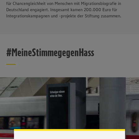
für Chancengleichheit von Menschen mit Migrationsbiografie in
Deutschland engagiert. Insgesamt kamen 200.000 Euro für
Integrationskampagnen und -projekte der Stiftung zusammen.
#MeineStimmegegenHass
Wir setzen Cookies und andere Technologien ein, um Ihnen
ein bestmögliches Nutzungserlebnis unserer Website zu
ermöglichen. Wir verwenden Ihre Daten, um unsere
Website zu personalisieren und Ihnen möglichst relevante
Inhalte anzubieten. Ihre Einwilligung in die Nutzung von
Cookies und anderer Technologien ist freiwillig und kann
jederzeit individuell in den Privatsphäre-Einstellungen