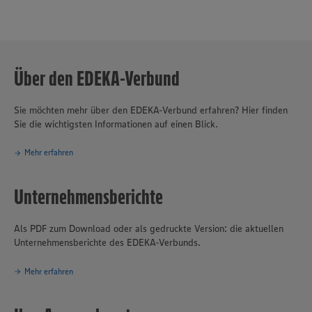
Unternehmensverbunds ab. EDEKA erzielte 2025 mit 10.871
Märkten und rund 417.500 Mitarbeiter:innen einen Umsatz von 77,3
Mrd. Euro. Mit mehr als 20.900 Auszubildenden in fast 40
Berufsbildern ist EDEKA einer der führenden Ausbilder in
Deutschland.
Über den EDEKA-Verbund
Sie möchten mehr über den EDEKA-Verbund erfahren? Hier finden
Sie die wichtigsten Informationen auf einen Blick.
Mehr erfahren
Unternehmensberichte
Als PDF zum Download oder als gedruckte Version: die aktuellen
Unternehmensberichte des EDEKA-Verbunds.
Mehr erfahren