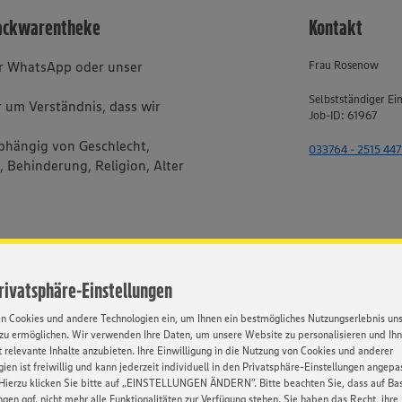
Backwarentheke
Kontakt
er WhatsApp oder unser
Frau Rosenow
Selbstständiger Ei
 um Verständnis, dass wir
Job-ID: 61967
bhängig von Geschlecht,
033764 - 2515 447
, Behinderung, Religion, Alter
HATSAPP
Privatsphäre-Einstellungen
en Cookies und andere Technologien ein, um Ihnen ein bestmögliches Nutzungserlebnis un
zu ermöglichen. Wir verwenden Ihre Daten, um unsere Website zu personalisieren und Ih
 relevante Inhalte anzubieten. Ihre Einwilligung in die Nutzung von Cookies und anderer
ien ist freiwillig und kann jederzeit individuell in den Privatsphäre-Einstellungen angepa
Hierzu klicken Sie bitte auf „EINSTELLUNGEN ÄNDERN”. Bitte beachten Sie, dass auf Basi
ngen ggf. nicht mehr alle Funktionalitäten zur Verfügung stehen. Sie haben das Recht, ihre