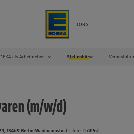
JOBS
DEKA als Arbeitgeber
Stellenbörse
Veranstaltu
e
EKA
Berufseinsteiger:innen
Arbeitgeber im
Berufserfahrene
Überblick
raktikum
Traineeprogramme
Berufe@EDEKA
aren (m/w/d)
EDEKA-Zentrale
en
duktion
Direkteinstieg
Selbstständig mit EDEKA
EDEKA Fruchtkontor
ntätigkeit
Noch Fragen?
EDEKA Foodservice
EDEKA-
9, 13469 Berlin-Waidmannslust
- Job-ID 61967
Regionalgesellschaften