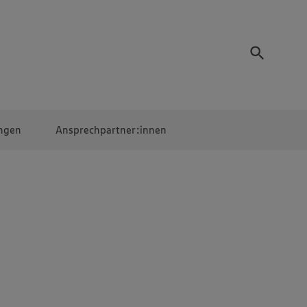
ngen
Ansprechpartner:innen
Mitarbeiter:innen
EDEKA Campus
Digitales Lernen
Veranstaltungen &
Wettbewerbe