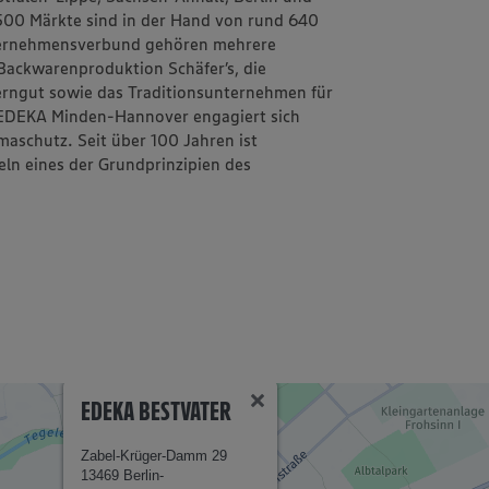
1.500 Märkte sind in der Hand von rund 640
ternehmensverbund gehören mehrere
d Backwarenproduktion
Schäfer’s
, die
erngut
sowie das Traditionsunternehmen für
EDEKA Minden-Hannover engagiert sich
aschutz. Seit über 100 Jahren ist
eln
eines der Grundprinzipien des
EDEKA BESTVATER
Zabel-Krüger-Damm 29
13469 Berlin-