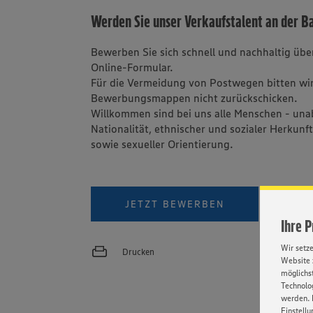
Werden Sie unser Verkaufstalent an der 
Bewerben Sie sich schnell und nachhaltig üb
Online-Formular.
Für die Vermeidung von Postwegen bitten wir
Bewerbungsmappen nicht zurückschicken.
Willkommen sind bei uns alle Menschen - una
Nationalität, ethnischer und sozialer Herkunft
sowie sexueller Orientierung.
PER W
JETZT BEWERBEN
Ihre 
Wir setz
Drucken
Website 
möglichst
Technolog
werden. 
Einstellu