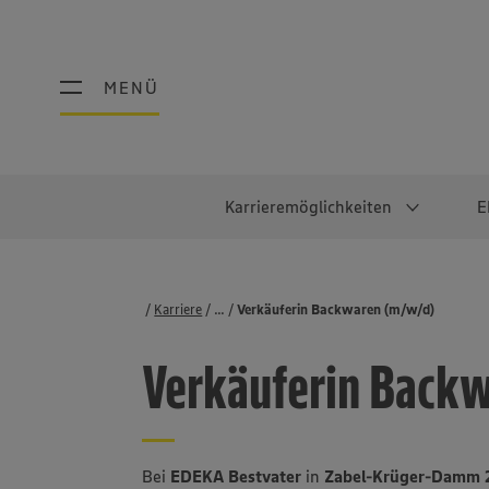
MENÜ
MENÜ
Karrieremöglichkeiten
E
Schüler:innen
Warum EDEKA?
Studierend
Berufe@ED
Karriere
...
Stellenbörse
Verkäuferin Backwaren (m/w/d)
Ausbildung & Duales Studium
Work-Life-Balance
Studentisches P
Einzelhandel
Verkäuferin Backw
Schülerpraktikum
Faires Gehalt
Abschlussarbeit
Lebensmittelpro
Diversität
Werkstudierende
Lager & Logistik
Noch Fragen?
IT
Bei
EDEKA Bestvater
in
Zabel-Krüger-Damm 2