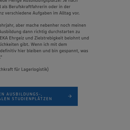
 als Berufskraftfahrerin oder in der
z verschiedene Aufgaben im Alltag vor.
 Lehrjahr, aber mache nebenher noch meinen
Ausbildung dann richtig durchstarten zu
EDEKA Ehrgeiz und Zielstrebigkeit belohnt und
lichkeiten gibt. Wenn ich mit dem
h definitiv hier bleiben und bin gespannt, was
."
hkraft für Lagerlogistik)
EN AUSBILDUNGS-,
ALEN STUDIENPLÄTZEN