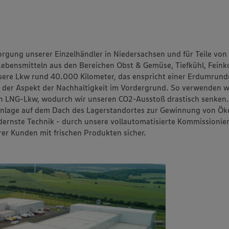
ischen Inseln
Schäfer's
EDEKA Talente Truck
enny Brieske
 EDEKA
sorgung unserer Einzelhändler in Niedersachsen und für Teile vo
ch wird
 Lebensmitteln aus den Bereichen Obst & Gemüse, Tiefkühl, Fein
unsere Lkw rund 40.000 Kilometer, das enspricht einer Erdumrun
er Aspekt der Nachhaltigkeit im Vordergrund. So verwenden wi
ich LNG-Lkw, wodurch wir unseren CO2-Ausstoß drastisch senken
Anlage auf dem Dach des Lagerstandortes zur Gewinnung von Ök
rnste Technik - durch unsere vollautomatisierte Kommissionie
erer Kunden mit frischen Produkten sicher.