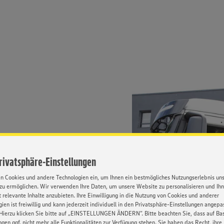
en Produkten und sind damit ein
rbeiten im Schichtdienst einer
Privatsphäre-Einstellungen
 eingesetzt. Eine tägliche
men wir selbstverständlich die
en Cookies und andere Technologien ein, um Ihnen ein bestmögliches Nutzungserlebnis un
iterführende
zu ermöglichen. Wir verwenden Ihre Daten, um unsere Website zu personalisieren und Ih
 relevante Inhalte anzubieten. Ihre Einwilligung in die Nutzung von Cookies und anderer
ien ist freiwillig und kann jederzeit individuell in den Privatsphäre-Einstellungen angepa
Hierzu klicken Sie bitte auf „EINSTELLUNGEN ÄNDERN”. Bitte beachten Sie, dass auf Basi
ngen ggf. nicht mehr alle Funktionalitäten zur Verfügung stehen. Sie haben das Recht, ihre