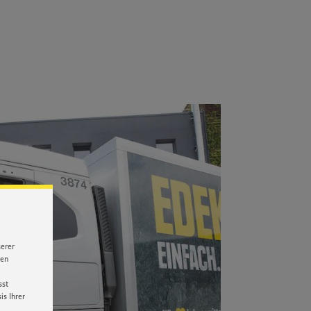
serer
nen
sst
s Ihrer