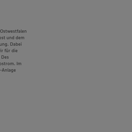
n Ostwestfalen
kost und dem
dung. Dabei
r für die
. Des
ostrom. Im
r-Anlage