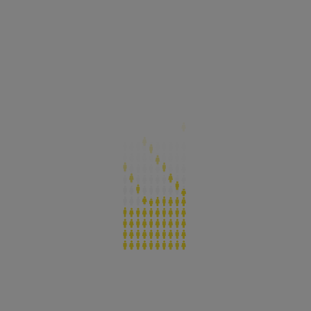
1.064
834