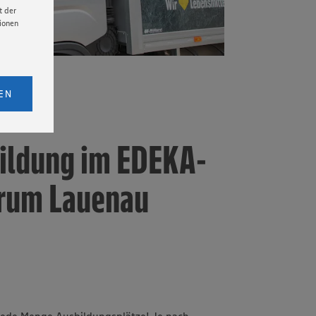
t der
tionen
licken,
bs. 1
EN
eitet
senen
udem
bildung im EDEKA-
er Cookie
trum Lauenau
 jede Menge Ausbildungsplätze! Je nach