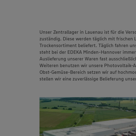
auf den Ostfries
beliefert
Interview mit D
Best Burger bei
Unser Zentrallager in Lauenau ist für die Ver
Wo Muuuh zu Mil
zuständig. Diese werden täglich mit frischen
Veranstaltungskalender
Trockensortiment beliefert. Täglich fahren 
Frisch und käsig
steht bei der EDEKA Minden-Hannover immer d
Auslieferung unserer Waren fast ausschließl
Weiteren benutzen wir unsere Photovoltaik-
Obst-Gemüse-Bereich setzen wir auf hochmode
stellen wir eine zuverlässige Belieferung uns