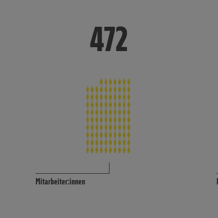
472
472
Mitarbeiter:innen