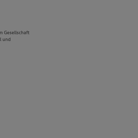
m Gesellschaft
l und