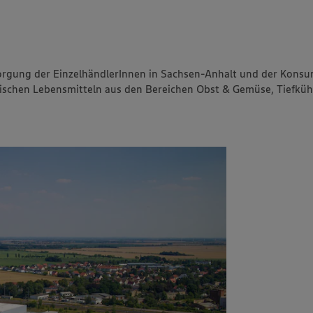
ischen Inseln
Schäfer's
EDEKA Talente Truck
enny Brieske
 EDEKA
rsorgung der EinzelhändlerInnen in Sachsen-Anhalt und der Konsu
ch wird
frischen Lebensmitteln aus den Bereichen Obst & Gemüse, Tiefküh