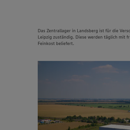
auf den Ostfries
beliefert
Interview mit D
Best Burger bei
Das Zentrallager in Landsberg ist für die Ve
Wo Muuuh zu Mil
Leipzig zuständig. Diese werden täglich mit 
Veranstaltungskalender
Feinkost beliefert.
Frisch und käsig