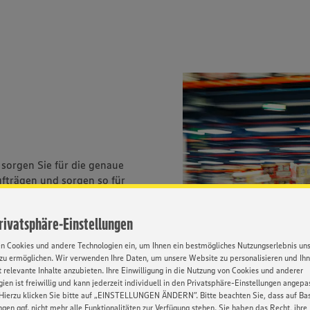
sorgen Sie für die genaue
trägen und sorgen so für
Privatsphäre-Einstellungen
en Cookies und andere Technologien ein, um Ihnen ein bestmögliches Nutzungserlebnis un
 LANDSBERG
zu ermöglichen. Wir verwenden Ihre Daten, um unsere Website zu personalisieren und Ih
 relevante Inhalte anzubieten. Ihre Einwilligung in die Nutzung von Cookies und anderer
ien ist freiwillig und kann jederzeit individuell in den Privatsphäre-Einstellungen angepa
Hierzu klicken Sie bitte auf „EINSTELLUNGEN ÄNDERN”. Bitte beachten Sie, dass auf Basi
ngen ggf. nicht mehr alle Funktionalitäten zur Verfügung stehen. Sie haben das Recht, ihre