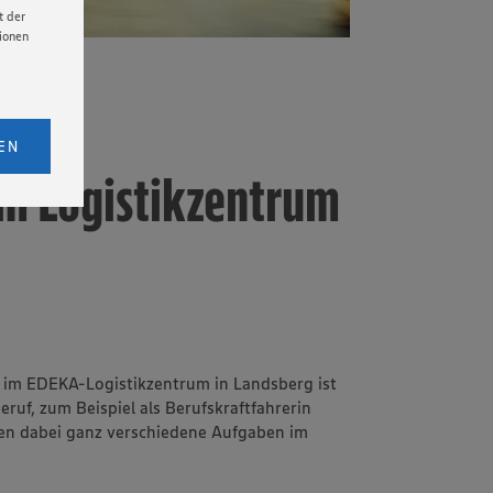
t der
tionen
licken,
bs. 1
EN
im Logistikzentrum
eitet
senen
udem
er Cookie
 im EDEKA-Logistikzentrum in Landsberg ist
ruf, zum Beispiel als Berufskraftfahrerin
en dabei ganz verschiedene Aufgaben im