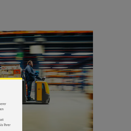
serer
nen
sst
s Ihrer