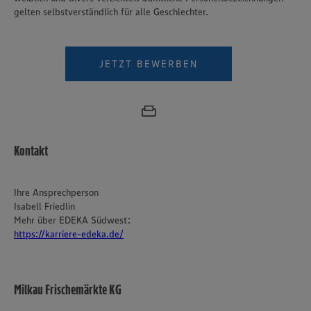
gelten selbstverständlich für alle Geschlechter.
JETZT BEWERBEN
Kontakt
Ihre Ansprechperson
Isabell Friedlin
Mehr über EDEKA Südwest:
https://karriere-edeka.de/
Wir setzen Cookies und andere Technologien ein, um Ihnen
ein bestmögliches Nutzungserlebnis unserer Website zu
ermöglichen. Wir verwenden Ihre Daten, um unsere
Milkau Frischemärkte KG
Website zu personalisieren und Ihnen möglichst relevante
Inhalte anzubieten. Ihre Einwilligung in die Nutzung von