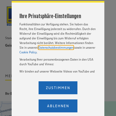
Cookies und anderer Technologien ist freiwillig und kann
jederzeit individuell in den Privatsphäre-Einstellungen
angepasst werden. Hierzu klicken Sie bitte auf
Ihre Privatsphäre-Einstellungen
„EINSTELLUNGEN ÄNDERN”. Bitte beachten Sie, dass auf
Basis Ihrer Einstellungen ggf. nicht mehr alle
Funktionalitäten zur Verfügung stehen. Sie haben das
Recht, ihre Einwilligung jederzeit zu widerrufen. Durch den
Widerruf der Einwilligung wird die Rechtmäßigkeit der
Standort
aufgrund der Einwilligung bis zum Widerruf erfolgten
Verarbeitung nicht berührt. Weitere Informationen finden
Geisingen
Sie in unseren
Datenschutzbestimmungen
sowie in unserer
Cookie Policy
.
Verarbeitung Ihrer personenbezogenen Daten in den USA
durch YouTube und Vimeo:
Wir binden auf unserer Webseite Videos von YouTube und
MEHR ZUM UNTERNEHMEN
Vimeo ein. Wenn Sie auf „Zustimmen” klicken, ohne die
Einstellungen bezüglich YouTube und Vimeo zu ändern,
willigen Sie im Sinne des Art. 49 Abs. 1 Satz 1 lit. a) DSGVO
ZUSTIMMEN
ein, dass Ihre Daten (IP-Adresse, Zeitstempel, ggf.
Ihr Einsatzort
Nutzerverhalten auf unserer Webseite) an die Anbieter der
Dienste YouTube und Vimeo in den USA übermittelt und
dort verarbeitet werden. Der EuGH sieht die USA als Land
ABLEHNEN
mit einem nach europäischen Standards nicht
angemessenen Datenschutzniveau an. Es besteht das