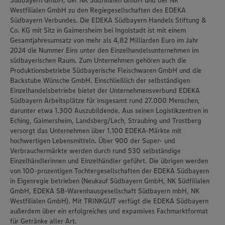
Südbayern GmbH, der NK Südfilialen GmbH und der NK
Westfilialen GmbH zu den Regiegesellschaften des EDEKA
Südbayern Verbundes. Die EDEKA Südbayern Handels Stiftung &
Co. KG mit Sitz in Gaimersheim bei Ingolstadt ist mit einem
Gesamtjahresumsatz von mehr als 4,82 Milliarden Euro im Jahr
2024 die Nummer Eins unter den Einzelhandelsunternehmen im
südbayerischen Raum. Zum Unternehmen gehören auch die
Produktionsbetriebe Südbayerische Fleischwaren GmbH und die
Backstube Wünsche GmbH. Einschließlich der selbständigen
Einzelhandelsbetriebe bietet der Unternehmensverbund EDEKA
Südbayern Arbeitsplätze für insgesamt rund 27.000 Menschen,
darunter etwa 1.300 Auszubildende. Aus seinen Logistikzentren in
Eching, Gaimersheim, Landsberg/Lech, Straubing und Trostberg
versorgt das Unternehmen über 1.100 EDEKA-Märkte mit
hochwertigen Lebensmitteln. Über 900 der Super- und
Verbrauchermärkte werden durch rund 530 selbständige
Einzelhändlerinnen und Einzelhändler geführt. Die übrigen werden
von 100-prozentigen Tochtergesellschaften der EDEKA Südbayern
in Eigenregie betrieben (Neukauf Südbayern GmbH, NK Südfilialen
GmbH, EDEKA SB-Warenhausgesellschaft Südbayern mbH, NK
Westfilialen GmbH). Mit TRINKGUT verfügt die EDEKA Südbayern
außerdem über ein erfolgreiches und expansives Fachmarktformat
für Getränke aller Art.