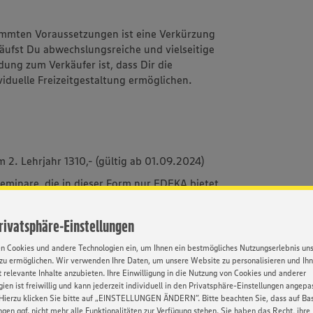
immten Voraussetzungen ist eine Verkürzung
äufst Du abwechslungsreiche und vielseitige
dung zum Verkäufer ist, dass Dir die
viduelle Freizeitgestaltung ermöglichen.
m 2. Lehrjahr 1310,- (gültig ab 01.09.2024)
eminare, die in dieser Form nur EDEKA bietet
ür die Praxis liefern
sen wird immer
Privatsphäre-Einstellungen
ten – Mit Herz, Fleiß & unseren
en Cookies und andere Technologien ein, um Ihnen ein bestmögliches Nutzungserlebnis un
s alles werden
zu ermöglichen. Wir verwenden Ihre Daten, um unsere Website zu personalisieren und Ih
 relevante Inhalte anzubieten. Ihre Einwilligung in die Nutzung von Cookies und anderer
erne Dich selber kennen - die vielfältigen
ien ist freiwillig und kann jederzeit individuell in den Privatsphäre-Einstellungen angepa
ir, wer Du bist!
Hierzu klicken Sie bitte auf „EINSTELLUNGEN ÄNDERN”. Bitte beachten Sie, dass auf Basi
ngen ggf. nicht mehr alle Funktionalitäten zur Verfügung stehen. Sie haben das Recht, ihre