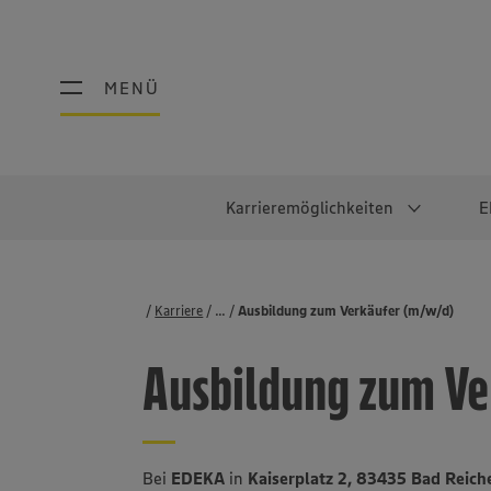
MENÜ
MENÜ
Karrieremöglichkeiten
E
Schüler:innen
Warum EDEKA?
Studierend
Berufe@ED
Karriere
...
Stellenbörse
Ausbildung zum Verkäufer (m/w/d)
Ausbildung & Duales Studium
Work-Life-Balance
Studentisches P
Einzelhandel
Ausbildung zum Ve
Schülerpraktikum
Faires Gehalt
Abschlussarbeit
Lebensmittelpro
Diversität
Werkstudierende
Lager & Logistik
Noch Fragen?
IT
Bei
EDEKA
in
Kaiserplatz 2, 83435 Bad Reich