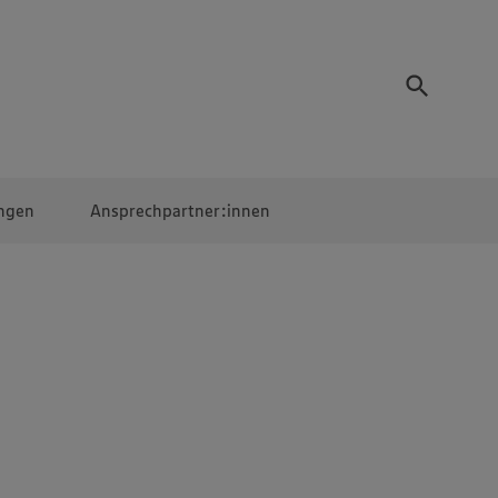
ngen
Ansprechpartner:innen
Mitarbeiter:innen
EDEKA Campus
Digitales Lernen
Veranstaltungen &
Wettbewerbe