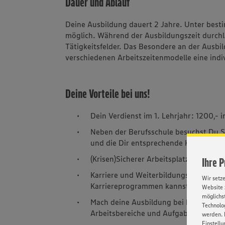
Dauer und Ablauf
Deine Ausbildung dauert 2 Jahre. Unter best
möglich. Während der Ausbildungszeit durchl
Tätigkeitsfelder. Das Besondere an der Ausbil
verschiedenen Arbeitszeitenmodelle eine indi
Deine Vorteile bei uns!
Dein Verdienst im 1. Lehrjahr: 1200,- i
Neben der Berufsschule besuchst Du S
und die Dir entsprechende Kenntnisse f
(Krisen)Sicherer Arbeitsplatz – geges
Ihre 
Karriere und Weiterbildungsmöglichkei
Wir setz
Karriereprogrammen kannst Du bei un
Website 
möglichst
Mach deine Ausbildung bei EDEKA und l
Technolog
Arbeitsbereiche und Aufgaben zeigen D
werden. 
Einstellu