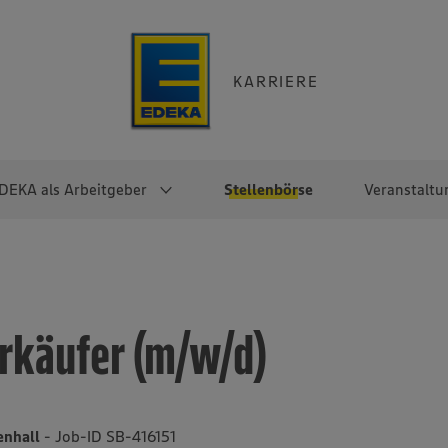
KARRIERE
DEKA als Arbeitgeber
Stellenbörse
Veranstaltu
e
EKA
Berufseinsteiger:innen
Arbeitgeber im
Berufserfahrene
Überblick
raktikum
Traineeprogramme
Berufe@EDEKA
rkäufer (m/w/d)
EDEKA-Zentrale
en
duktion
Direkteinstieg
Selbstständig mit EDEKA
EDEKA Fruchtkontor
ntätigkeit
Noch Fragen?
EDEKA Foodservice
EDEKA-
enhall
- Job-ID SB-416151
Regionalgesellschaften