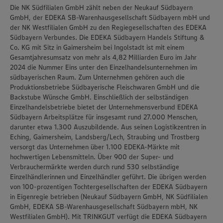
Die NK Südfilialen GmbH zählt neben der Neukauf Südbayern
GmbH, der EDEKA SB-Warenhausgesellschaft Südbayern mbH und
der NK Westfilialen GmbH zu den Regiegesellschaften des EDEKA
Südbayern Verbundes. Die EDEKA Südbayern Handels Stiftung &
Co. KG mit Sitz in Gaimersheim bei Ingolstadt ist mit einem
Gesamtjahresumsatz von mehr als 4,82 Milliarden Euro im Jahr
2024 die Nummer Eins unter den Einzelhandelsunternehmen im
südbayerischen Raum. Zum Unternehmen gehören auch die
Produktionsbetriebe Südbayerische Fleischwaren GmbH und die
Backstube Wünsche GmbH. Einschließlich der selbständigen
Einzelhandelsbetriebe bietet der Unternehmensverbund EDEKA
Südbayern Arbeitsplätze für insgesamt rund 27.000 Menschen,
darunter etwa 1.300 Auszubildende. Aus seinen Logistikzentren in
Eching, Gaimersheim, Landsberg/Lech, Straubing und Trostberg
versorgt das Unternehmen über 1.100 EDEKA-Märkte mit
hochwertigen Lebensmitteln. Über 900 der Super- und
Verbrauchermärkte werden durch rund 530 selbständige
Einzelhändlerinnen und Einzelhändler geführt. Die übrigen werden
von 100-prozentigen Tochtergesellschaften der EDEKA Südbayern
in Eigenregie betrieben (Neukauf Südbayern GmbH, NK Südfilialen
GmbH, EDEKA SB-Warenhausgesellschaft Südbayern mbH, NK
Westfilialen GmbH). Mit TRINKGUT verfügt die EDEKA Südbayern