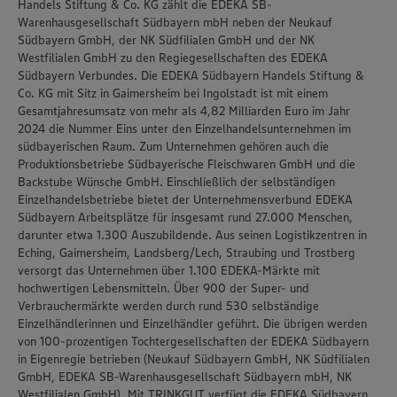
Handels Stiftung & Co. KG zählt die EDEKA SB-
Warenhausgesellschaft Südbayern mbH neben der Neukauf
Südbayern GmbH, der NK Südfilialen GmbH und der NK
Westfilialen GmbH zu den Regiegesellschaften des EDEKA
Südbayern Verbundes. Die EDEKA Südbayern Handels Stiftung &
Co. KG mit Sitz in Gaimersheim bei Ingolstadt ist mit einem
Gesamtjahresumsatz von mehr als 4,82 Milliarden Euro im Jahr
2024 die Nummer Eins unter den Einzelhandelsunternehmen im
südbayerischen Raum. Zum Unternehmen gehören auch die
Produktionsbetriebe Südbayerische Fleischwaren GmbH und die
Backstube Wünsche GmbH. Einschließlich der selbständigen
Einzelhandelsbetriebe bietet der Unternehmensverbund EDEKA
Südbayern Arbeitsplätze für insgesamt rund 27.000 Menschen,
darunter etwa 1.300 Auszubildende. Aus seinen Logistikzentren in
Eching, Gaimersheim, Landsberg/Lech, Straubing und Trostberg
versorgt das Unternehmen über 1.100 EDEKA-Märkte mit
hochwertigen Lebensmitteln. Über 900 der Super- und
Verbrauchermärkte werden durch rund 530 selbständige
Einzelhändlerinnen und Einzelhändler geführt. Die übrigen werden
von 100-prozentigen Tochtergesellschaften der EDEKA Südbayern
in Eigenregie betrieben (Neukauf Südbayern GmbH, NK Südfilialen
GmbH, EDEKA SB-Warenhausgesellschaft Südbayern mbH, NK
Westfilialen GmbH). Mit TRINKGUT verfügt die EDEKA Südbayern