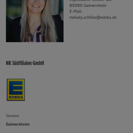
Policy unter den Stichworten „YouTube” und „Vimeo”.
85080 Gaimersheim
E-Mail:
melody.achilles@edeka.de
NK Südfilialen GmbH
Standort
Gaimersheim