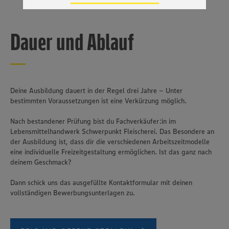
Zudem wissen wir nicht genau, wie die Anbieter der
genannten Dienste Ihre Daten verarbeiten. Weitere
Informationen zur Nutzung der Dienste finden Sie in
unseren Datenschutzhinweisen sowie in unserer Cookie
Dauer und Ablauf
Policy unter den Stichworten „YouTube” und „Vimeo”.
Deine Ausbildung dauert in der Regel drei Jahre – Unter
bestimmten Voraussetzungen ist eine Verkürzung möglich.
Nach bestandener Prüfung bist du Fachverkäufer:in im
Lebensmittelhandwerk Schwerpunkt Fleischerei. Das Besondere an
der Ausbildung ist, dass dir die verschiedenen Arbeitszeitmodelle
eine individuelle Freizeitgestaltung ermöglichen. Ist das ganz nach
deinem Geschmack?
Dann schick uns das ausgefüllte Kontaktformular mit deinen
vollständigen Bewerbungsunterlagen zu.