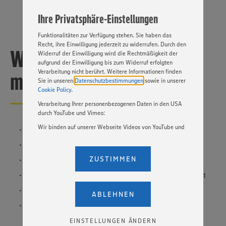
angepasst werden. Hierzu klicken Sie bitte auf
Ihre Privatsphäre-Einstellungen
„EINSTELLUNGEN ÄNDERN”. Bitte beachten Sie, dass auf
Basis Ihrer Einstellungen ggf. nicht mehr alle
Funktionalitäten zur Verfügung stehen. Sie haben das
Recht, ihre Einwilligung jederzeit zu widerrufen. Durch den
Was sollte man dafür
Widerruf der Einwilligung wird die Rechtmäßigkeit der
aufgrund der Einwilligung bis zum Widerruf erfolgten
Verarbeitung nicht berührt. Weitere Informationen finden
mitbringen?
Sie in unseren
Datenschutzbestimmungen
sowie in unserer
Cookie Policy
.
Verarbeitung Ihrer personenbezogenen Daten in den USA
durch YouTube und Vimeo:
Wir binden auf unserer Webseite Videos von YouTube und
Hauptschulabschluss
Vimeo ein. Wenn Sie auf „Zustimmen” klicken, ohne die
Persönliche Hygiene und Sauberkeit
Einstellungen bezüglich YouTube und Vimeo zu ändern,
willigen Sie im Sinne des Art. 49 Abs. 1 Satz 1 lit. a) DSGVO
ZUSTIMMEN
Freude am Umgang mit Lebensmitteln
ein, dass Ihre Daten (IP-Adresse, Zeitstempel, ggf.
Nutzerverhalten auf unserer Webseite) an die Anbieter der
Freude am Kontakt zur Kundschaft und sprachliches Talent
Dienste YouTube und Vimeo in den USA übermittelt und
Organisationstalent
dort verarbeitet werden. Der EuGH sieht die USA als Land
ABLEHNEN
mit einem nach europäischen Standards nicht
Belastbarkeit und Ausgeglichenheit
angemessenen Datenschutzniveau an. Es besteht das
Risiko eines Zugriffs durch US-amerikanische Behörden.
EINSTELLUNGEN ÄNDERN