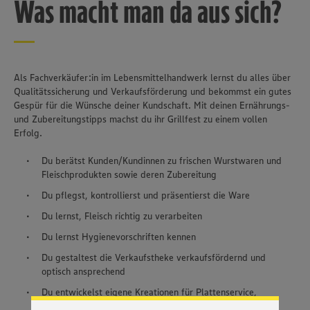
Was macht man da aus sich?
Als Fachverkäufer:in im Lebensmittelhandwerk lernst du alles über
Qualitätssicherung und Verkaufsförderung und bekommst ein gutes
Gespür für die Wünsche deiner Kundschaft. Mit deinen Ernährungs-
und Zubereitungstipps machst du ihr Grillfest zu einem vollen
Erfolg.
Du berätst Kunden/Kundinnen zu frischen Wurstwaren und
Fleischprodukten sowie deren Zubereitung
Du pflegst, kontrollierst und präsentierst die Ware
Du lernst, Fleisch richtig zu verarbeiten
Wir setzen Cookies und andere Technologien ein, um Ihnen
Du lernst Hygienevorschriften kennen
ein bestmögliches Nutzungserlebnis unserer Website zu
Du gestaltest die Verkaufstheke verkaufsfördernd und
ermöglichen. Wir verwenden Ihre Daten, um unsere
optisch ansprechend
Website zu personalisieren und Ihnen möglichst relevante
Inhalte anzubieten. Ihre Einwilligung in die Nutzung von
Du entwickelst eigene Kreationen für Plattenservice,
Cookies und anderer Technologien ist freiwillig und kann
Geschenkservice und Fingerfood
jederzeit individuell in den Privatsphäre-Einstellungen