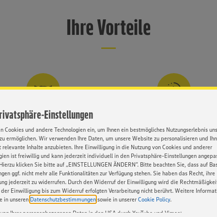
t
chätzen. Zusätzlich erarbeiten
kenntnisse
Ihre Vorteile
gewerk für später – im
 Begleitung des
sprächstraining
t sind Bewerbungen weiterhin
tungsbereitschaft
ngen in den Bereichen
n Sie dafür bitte Ihre
e die elektronische Prüfung
vollen Marktwechsel
genes
ung für die Teilnahme am JAP
ind (noch) keine EDEKAner:in?
gen Einstiegsmöglichkeiten.
Privatsphäre-Einstellungen
nd Abreise)
Gute Vorbereitung
In die Praxis integriert
en Cookies und andere Technologien ein, um Ihnen ein bestmögliches Nutzungserlebnis un
ertägiges Aufbauseminar mit der EDEKA
Theorie und Praxis werden fortlauf
zu ermöglichen. Wir verwenden Ihre Daten, um unsere Website zu personalisieren und Ih
mmstart
uniorengruppe e.V. bereitet auf den
miteinander verknüpft, z. B. durch 
 relevante Inhalte anzubieten. Ihre Einwilligung in die Nutzung von Cookies und anderer
Programmstart vor.
Bearbeitung des JAP-Guide.
ien ist freiwillig und kann jederzeit individuell in den Privatsphäre-Einstellungen angepa
gionalgesellschaft,
Hierzu klicken Sie bitte auf „EINSTELLUNGEN ÄNDERN”. Bitte beachten Sie, dass auf Basi
Präsenz- und/oder Online-
ngen ggf. nicht mehr alle Funktionalitäten zur Verfügung stehen. Sie haben das Recht, ihre
gung jederzeit zu widerrufen. Durch den Widerruf der Einwilligung wird die Rechtmäßigkei
der Einwilligung bis zum Widerruf erfolgten Verarbeitung nicht berührt. Weitere Informa
ings
ie in unseren
Datenschutzbestimmungen
sowie in unserer
Cookie Policy
.
tung Ihrer personenbezogenen Daten in den USA durch YouTube und Vimeo: