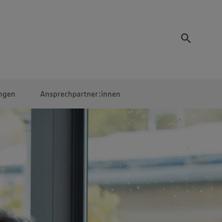
ngen
Ansprechpartner:innen
Mitarbeiter:innen
EDEKA Campus
Digitales Lernen
Veranstaltungen &
Wettbewerbe