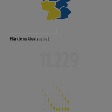
Märkte im Absatzgebiet
40.694
47.000