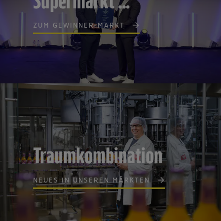
Supermarkt …
HeuMilch Bauern, mit rund
„Für Mehr Tierschutz“
100 Kühen Heumilch in Bio-
gekennzeichnet und tragen die
Qualität.
ZUM GEWINNER-MARKT
Stufe 4 der Kennzeichnung
„Haltungsform“. Damit
gehören wir zu den
maßgeblichen Treibern in
Bezug auf die Verbesserung
des Tierwohls in der
Nutztierhaltung.
Traumkombination
NEUES IN UNSEREN MÄRKTEN