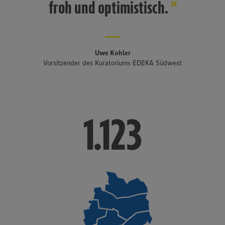
froh und optimistisch.
Uwe Kohler
Vorsitzender des Kuratoriums EDEKA Südwest
1.123
1.123