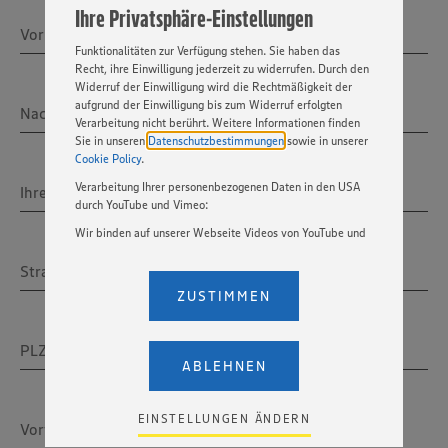
Ihre Privatsphäre-Einstellungen
„EINSTELLUNGEN ÄNDERN”. Bitte beachten Sie, dass auf
Vorname *
Basis Ihrer Einstellungen ggf. nicht mehr alle
Funktionalitäten zur Verfügung stehen. Sie haben das
Recht, ihre Einwilligung jederzeit zu widerrufen. Durch den
Widerruf der Einwilligung wird die Rechtmäßigkeit der
aufgrund der Einwilligung bis zum Widerruf erfolgten
Nachname *
Verarbeitung nicht berührt. Weitere Informationen finden
Sie in unseren
Datenschutzbestimmungen
sowie in unserer
Cookie Policy
.
Verarbeitung Ihrer personenbezogenen Daten in den USA
Ihre E-Mail-Adresse *
durch YouTube und Vimeo:
Wir binden auf unserer Webseite Videos von YouTube und
Vimeo ein. Wenn Sie auf „Zustimmen” klicken, ohne die
Straße
Einstellungen bezüglich YouTube und Vimeo zu ändern,
Nr.
willigen Sie im Sinne des Art. 49 Abs. 1 Satz 1 lit. a) DSGVO
ZUSTIMMEN
ein, dass Ihre Daten (IP-Adresse, Zeitstempel, ggf.
Nutzerverhalten auf unserer Webseite) an die Anbieter der
Dienste YouTube und Vimeo in den USA übermittelt und
PLZ
Ort
dort verarbeitet werden. Der EuGH sieht die USA als Land
ABLEHNEN
mit einem nach europäischen Standards nicht
angemessenen Datenschutzniveau an. Es besteht das
Risiko eines Zugriffs durch US-amerikanische Behörden.
EINSTELLUNGEN ÄNDERN
Vorwahl
Telefonnummer
Zudem wissen wir nicht genau, wie die Anbieter der