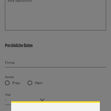
Persönliche Daten
Firma
Anrede
Wir setzen Cookies und andere Technologien ein, um Ihnen
Frau
Herr
ein bestmögliches Nutzungserlebnis unserer Website zu
ermöglichen. Wir verwenden Ihre Daten, um unsere
Website zu personalisieren und Ihnen möglichst relevante
Titel
Inhalte anzubieten. Ihre Einwilligung in die Nutzung von
Cookies und anderer Technologien ist freiwillig und kann
jederzeit individuell in den Privatsphäre-Einstellungen
angepasst werden. Hierzu klicken Sie bitte auf