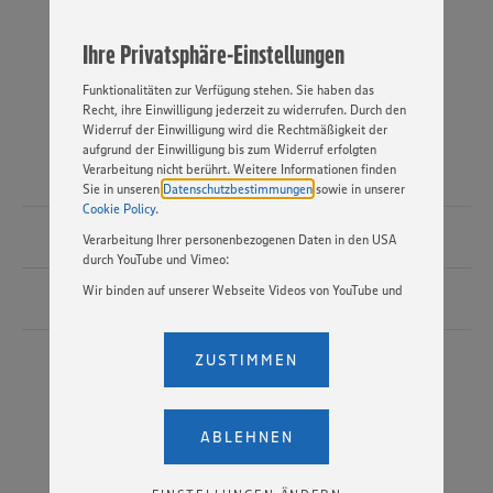
jederzeit individuell in den Privatsphäre-Einstellungen
angepasst werden. Hierzu klicken Sie bitte auf
Ihre Privatsphäre-Einstellungen
„EINSTELLUNGEN ÄNDERN”. Bitte beachten Sie, dass auf
Basis Ihrer Einstellungen ggf. nicht mehr alle
Gilberto Bruletti
Funktionalitäten zur Verfügung stehen. Sie haben das
Unternehmenskommunikation (Region Rhein-Ruhr)
Recht, ihre Einwilligung jederzeit zu widerrufen. Durch den
Widerruf der Einwilligung wird die Rechtmäßigkeit der
aufgrund der Einwilligung bis zum Widerruf erfolgten
EDEKA Nordwest Stiftung & Co. KG
Verarbeitung nicht berührt. Weitere Informationen finden
Sie in unseren
Datenschutzbestimmungen
sowie in unserer
Cookie Policy
.
nw_presse@edeka.de
Verarbeitung Ihrer personenbezogenen Daten in den USA
durch YouTube und Vimeo:
Wir binden auf unserer Webseite Videos von YouTube und
02841 209-2272
Vimeo ein. Wenn Sie auf „Zustimmen” klicken, ohne die
Einstellungen bezüglich YouTube und Vimeo zu ändern,
willigen Sie im Sinne des Art. 49 Abs. 1 Satz 1 lit. a) DSGVO
ZUSTIMMEN
ein, dass Ihre Daten (IP-Adresse, Zeitstempel, ggf.
Nutzerverhalten auf unserer Webseite) an die Anbieter der
Dienste YouTube und Vimeo in den USA übermittelt und
dort verarbeitet werden. Der EuGH sieht die USA als Land
ABLEHNEN
mit einem nach europäischen Standards nicht
angemessenen Datenschutzniveau an. Es besteht das
Risiko eines Zugriffs durch US-amerikanische Behörden.