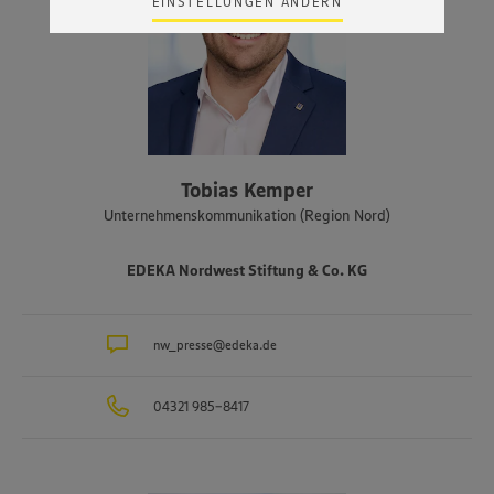
EINSTELLUNGEN ÄNDERN
Zudem wissen wir nicht genau, wie die Anbieter der
genannten Dienste Ihre Daten verarbeiten. Weitere
Informationen zur Nutzung der Dienste finden Sie in
unseren Datenschutzhinweisen sowie in unserer Cookie
Policy unter den Stichworten „YouTube” und „Vimeo”.
Tobias Kemper
Unternehmenskommunikation (Region Nord)
EDEKA Nordwest Stiftung & Co. KG
nw_presse@edeka.de
04321 985-8417