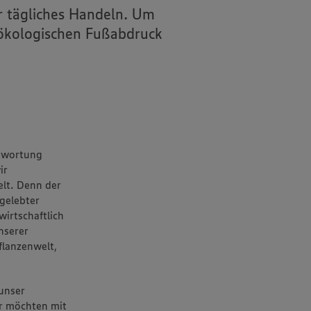
 tägliches Handeln. Um
 ökologischen Fußabdruck
ntwortung
ir
lt. Denn der
 gelebter
irtschaftlich
nserer
flanzenwelt,
unser
ir möchten mit