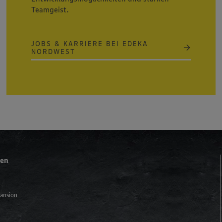
Teamgeist.
JOBS & KARRIERE BEI EDEKA
NORDWEST
men
ansion