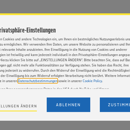
Privatsphäre-Einstellungen
Wir investieren intensiv in die Aus- und Weiterbildung unsere
en Cookies und andere Technologien ein, um Ihnen ein bestmögliches Nutzungserlebnis un
zu ermöglichen. Wir verwenden Ihre Daten, um unsere Website zu personalisieren und Ih
wir wissen aus Erfahrung, unser Erfolg ruht auf den Schultern
 relevante Inhalte anzubieten. Ihre Einwilligung in die Nutzung von Cookies und anderer
geschulter und zufriedener Mitarbeitenden, die sich für das ei
ien ist freiwillig und kann jederzeit individuell in den Privatsphäre-Einstellungen angepa
sie lieben.
Hierzu klicken Sie bitte auf „EINSTELLUNGEN ÄNDERN”. Bitte beachten Sie, dass auf Basi
ngen ggf. nicht mehr alle Funktionalitäten zur Verfügung stehen. Sie haben das Recht, ihre
Dabei können unsere Mitarbeitenden, wie auch unsere selbsts
gung jederzeit zu widerrufen. Durch den Widerruf der Einwilligung wird die Rechtmäßigkei
der Einwilligung bis zum Widerruf erfolgten Verarbeitung nicht berührt. Weitere Informa
Kaufleute jederzeit auf uns als kompetenten Partner und Unte
ie in unseren
Datenschutzbestimmungen
sowie in unserer
Cookie Policy
.
vertrauen. Es sind die gemeinsamen Werte, die uns verbinden 
stabile wirtschaftliche und gesellschaftliche Strukturen sorgen
tung Ihrer personenbezogenen Daten in den USA durch YouTube und Vimeo:
an einem Strang, wenn es darum geht Mitarbeiter optimal zu f
en auf unserer Webseite Videos von YouTube und Vimeo ein. Wenn Sie auf „Zustimmen” k
integer mit Dritten zu handeln und die regionale Wirtschaft s
Einstellungen bezüglich YouTube und Vimeo zu ändern, willigen Sie im Sinne des Art. 49 A
ABLEHNEN
ZUSTIMM
ELLUNGEN ÄNDERN
t. a) DSGVO ein, dass Ihre Daten (IP-Adresse, Zeitstempel, ggf. Nutzerverhalten auf unserer
sozialen Zusammenhalt zu stärken.
) an die Anbieter der Dienste YouTube und Vimeo in den USA übermittelt und dort verarb
Der EuGH sieht die USA als Land mit einem nach europäischen Standards nicht angemes
utzniveau an. Es besteht das Risiko eines Zugriffs durch US-amerikanische Behörden. Z
r nicht genau, wie die Anbieter der genannten Dienste Ihre Daten verarbeiten. Weitere