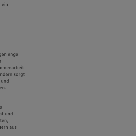
 ein
egen enge
e
sammenarbeit
ondern sorgt
e und
en.
es
ät und
ten,
uern aus