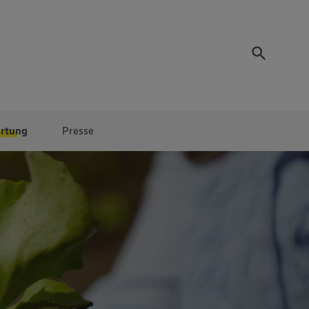
rtung
Presse
Eigenmarken
EDEKA Regional
Gutfleisch