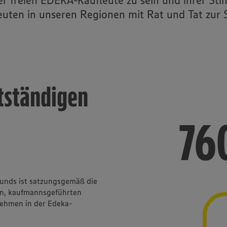
 freien EDEKA-Kaufleute zu sein und ihrer Sti
euten in unseren Regionen mit Rat und Tat zur S
tständigen
86
86
bunds ist satzungsgemäß die
en, kaufmannsgeführten
nehmen in der Edeka-