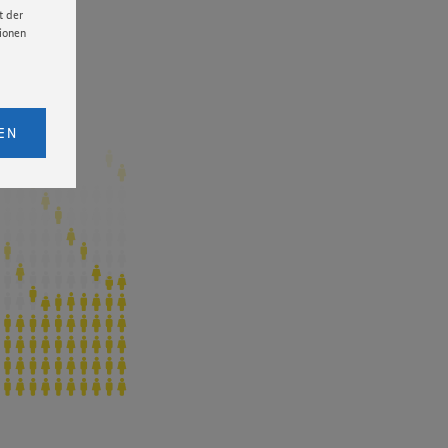
t der
.800
.719
tionen
Mitarbeitende
licken,
bs. 1
EN
eitet
senen
udem
er Cookie