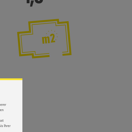
Verkaufsfläche
serer
nen
sst
s Ihrer