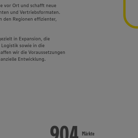
te vor Ort und schafft neue
nten und Vertriebsformaten.
n den Regionen effizienter,
gezielt in Expansion, die
Logistik sowie in die
chaffen wir die Voraussetzungen
nanzielle Entwicklung.
1.556
1.541
Märkte