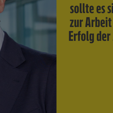
sollte es 
zur Arbei
Erfolg der