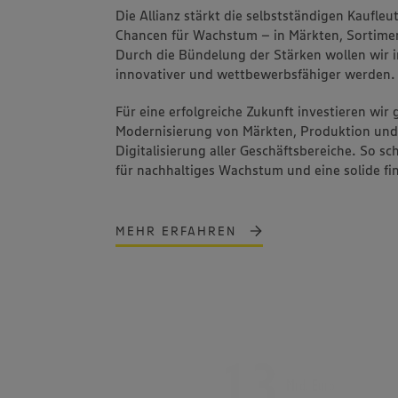
Die Allianz stärkt die selbstständigen Kaufleu
Chancen für Wachstum – in Märkten, Sortime
Durch die Bündelung der Stärken wollen wir i
innovativer und wettbewerbsfähiger werden.
Für eine erfolgreiche Zukunft investieren wir 
Modernisierung von Märkten, Produktion und 
Digitalisierung aller Geschäftsbereiche. So s
für nachhaltiges Wachstum und eine solide fi
MEHR ERFAHREN
10,9
9,6
Mrd. Euro