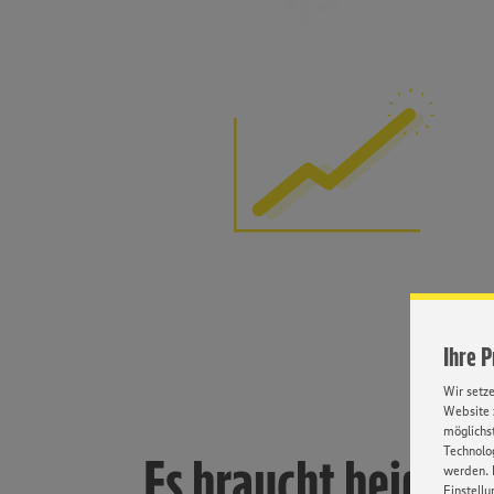
Ihre 
Wir setz
Website 
möglichst
Technolog
Es braucht beide
werden. 
Einstellu