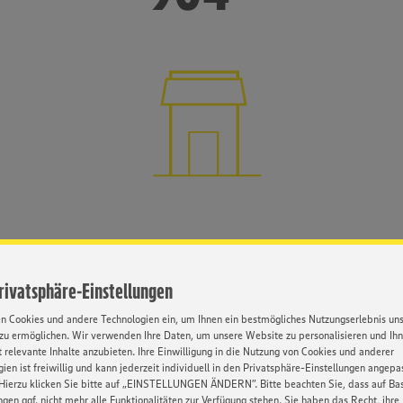
Märkte im Absatzgebiet (exkl. trinkgut)
Privatsphäre-Einstellungen
en Cookies und andere Technologien ein, um Ihnen ein bestmögliches Nutzungserlebnis un
zu ermöglichen. Wir verwenden Ihre Daten, um unsere Website zu personalisieren und Ih
 relevante Inhalte anzubieten. Ihre Einwilligung in die Nutzung von Cookies und anderer
ien ist freiwillig und kann jederzeit individuell in den Privatsphäre-Einstellungen angepa
Hierzu klicken Sie bitte auf „EINSTELLUNGEN ÄNDERN”. Bitte beachten Sie, dass auf Basi
ngen ggf. nicht mehr alle Funktionalitäten zur Verfügung stehen. Sie haben das Recht, ihre