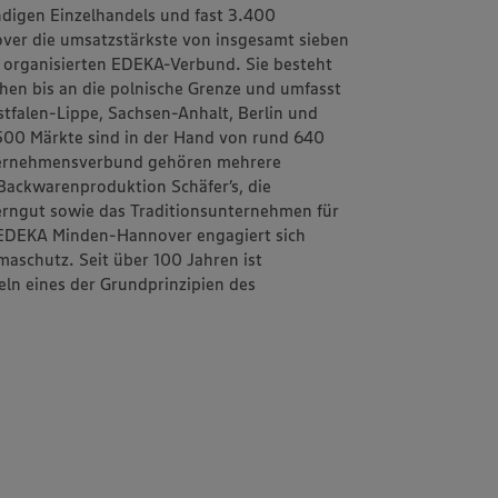
ändigen Einzelhandels und fast 3.400
ver
die umsatzstärkste von insgesamt sieben
h organisierten EDEKA-Verbund. Sie besteht
schen bis an die polnische Grenze und umfasst
tfalen-Lippe, Sachsen-Anhalt, Berlin und
1.500 Märkte sind in der Hand von rund 640
ternehmensverbund gehören mehrere
d Backwarenproduktion
Schäfer’s
, die
erngut
sowie das Traditionsunternehmen für
EDEKA Minden-Hannover engagiert sich
aschutz. Seit über 100 Jahren ist
eln
eines der Grundprinzipien des