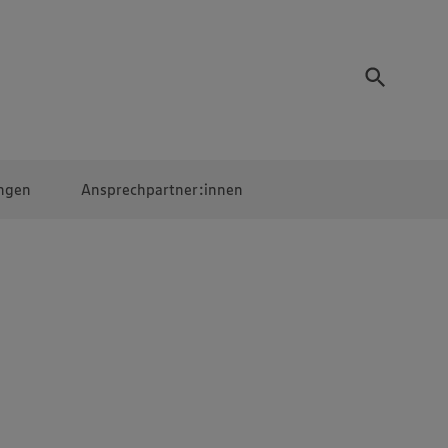
ngen
Ansprechpartner:innen
Mitarbeiter:innen
EDEKA Campus
Digitales Lernen
Veranstaltungen &
Wettbewerbe