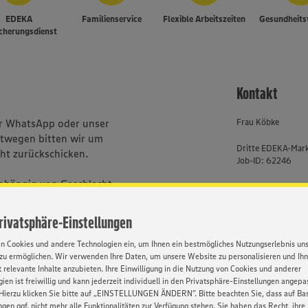
EDEKA
Familienservice
Flexible Arbeitszeiten
Gesundheits
icherungsdienst
Kontakt
er WhatsApp oder unser
Frau Köbke
stwegen bitten wir um
Dritte EDEKA-Mar
ht zurückschicken.
Job-ID: 62246
bhängig von Geschlecht,
0571 - 802 7054
, Behinderung, Religion, Alter
Privatsphäre-Einstellungen
en Cookies und andere Technologien ein, um Ihnen ein bestmögliches Nutzungserlebnis un
zu ermöglichen. Wir verwenden Ihre Daten, um unsere Website zu personalisieren und Ih
HATSAPP
 relevante Inhalte anzubieten. Ihre Einwilligung in die Nutzung von Cookies und anderer
ien ist freiwillig und kann jederzeit individuell in den Privatsphäre-Einstellungen angepa
Hierzu klicken Sie bitte auf „EINSTELLUNGEN ÄNDERN”. Bitte beachten Sie, dass auf Basi
ngen ggf. nicht mehr alle Funktionalitäten zur Verfügung stehen. Sie haben das Recht, ihre