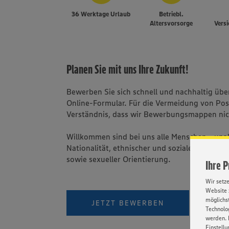
36 Werktage Urlaub
Betriebl.
Altersvorsorge
Vers
Planen Sie mit uns Ihre Zukunft!
Bewerben Sie sich schnell und nachhaltig üb
Online-Formular. Für die Vermeidung von Po
Verständnis, dass wir Bewerbungsmappen nic
Willkommen sind bei uns alle Menschen - una
Nationalität, ethnischer und sozialer Herkunft
sowie sexueller Orientierung.
Ihre 
Wir setz
Website 
PER W
möglichst
JETZT BEWERBEN
Technolog
werden. 
Einstellu