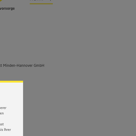
vorsorge
kt Minden-Hannover GmbH
serer
nen
sst
s Ihrer