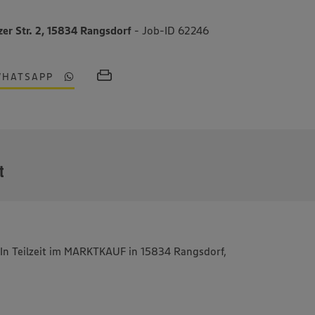
tzer Str. 2, 15834 Rangsdorf
- Job-ID 62246
WHATSAPP
MEHR
t
In Teilzeit im MARKTKAUF in 15834 Rangsdorf,