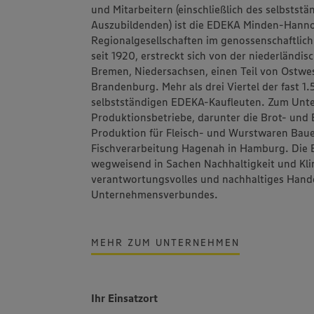
und Mitarbeitern (einschließlich des selbstst
Auszubildenden) ist die
EDEKA Minden-Hanno
Regionalgesellschaften im genossenschaftlic
seit 1920, erstreckt sich von der niederländi
Bremen, Niedersachsen, einen Teil von Ostwes
Brandenburg. Mehr als drei Viertel der fast 
selbstständigen EDEKA-Kaufleuten. Zum Un
Produktionsbetriebe, darunter die Brot- un
Produktion für Fleisch- und Wurstwaren
Bau
Fischverarbeitung
Hagenah
in Hamburg. Die 
wegweisend in Sachen Nachhaltigkeit und Klim
verantwortungsvolles und nachhaltiges Hand
Unternehmensverbundes.
MEHR ZUM UNTERNEHMEN
Ihr Einsatzort