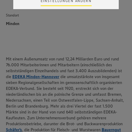
EINSTELLUNGEN ÄNDERN
Zudem wissen wir nicht genau, wie die Anbieter der
genannten Dienste Ihre Daten verarbeiten. Weitere
Informationen zur Nutzung der Dienste finden Sie in
Standort
unseren Datenschutzhinweisen sowie in unserer Cookie
Minden
Policy unter den Stichworten „YouTube” und „Vimeo”.
Mit einem Außenumsatz von rund 12,24 Milliarden Euro und rund
76.000 Mitarbeiterinnen und Mitarbeitern (einschließlich des
selbstständigen Einzelhandels und fast 3.400 Auszubildenden) ist
die
EDEKA Minden-Hannover
die umsatzstärkste von insgesamt
sieben Regionalgesellschaften im genossenschaftlich organisierten
EDEKA-Verbund. Sie besteht seit 1920, erstreckt sich von der
niederländischen bis an die polnische Grenze und umfasst Bremen,
Niedersachsen, einen Teil von Ostwestfalen-Lippe, Sachsen-Anhalt,
Berlin und Brandenburg. Mehr als drei Viertel der fast 1.500
Märkte sind in der Hand von rund 640 selbstständigen EDEKA-
Kaufleuten. Zum Unternehmensverbund gehören mehrere
Produktionsbetriebe, darunter die Brot- und Backwarenproduktion
Schäfer’s
, die Produktion für Fleisch- und Wurstwaren
Bauerngut