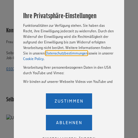
jederzeit individuell in den Privatsphäre-Einstellungen
angepasst werden. Hierzu klicken Sie bitte auf
Ihre Privatsphäre-Einstellungen
„EINSTELLUNGEN ÄNDERN”. Bitte beachten Sie, dass auf
Basis Ihrer Einstellungen ggf. nicht mehr alle
Funktionalitäten zur Verfügung stehen. Sie haben das
Kontakt
Recht, ihre Einwilligung jederzeit zu widerrufen. Durch den
Widerruf der Einwilligung wird die Rechtmäßigkeit der
Frau Rosenow
aufgrund der Einwilligung bis zum Widerruf erfolgten
Verarbeitung nicht berührt. Weitere Informationen finden
Selbstständiger Einzelhandel
Sie in unseren
Datenschutzbestimmungen
sowie in unserer
Job-ID: 58175
Cookie Policy
.
Verarbeitung Ihrer personenbezogenen Daten in den USA
033764 - 2515 4471
durch YouTube und Vimeo:
Wir binden auf unserer Webseite Videos von YouTube und
Vimeo ein. Wenn Sie auf „Zustimmen” klicken, ohne die
Einstellungen bezüglich YouTube und Vimeo zu ändern,
Selbstständiger Einzelhandel
willigen Sie im Sinne des Art. 49 Abs. 1 Satz 1 lit. a) DSGVO
ZUSTIMMEN
ein, dass Ihre Daten (IP-Adresse, Zeitstempel, ggf.
Nutzerverhalten auf unserer Webseite) an die Anbieter der
Dienste YouTube und Vimeo in den USA übermittelt und
dort verarbeitet werden. Der EuGH sieht die USA als Land
ABLEHNEN
mit einem nach europäischen Standards nicht
angemessenen Datenschutzniveau an. Es besteht das
Risiko eines Zugriffs durch US-amerikanische Behörden.