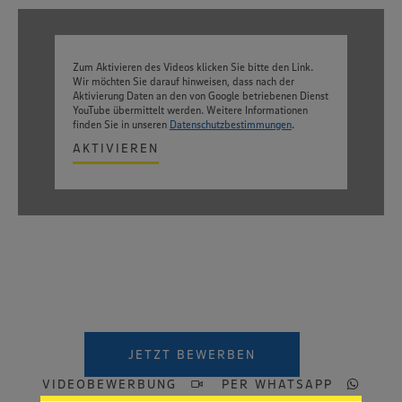
Zum Aktivieren des Videos klicken Sie bitte den Link.
Wir möchten Sie darauf hinweisen, dass nach der
Aktivierung Daten an den von Google betriebenen Dienst
YouTube übermittelt werden. Weitere Informationen
finden Sie in unseren
Datenschutzbestimmungen
.
AKTIVIEREN
Wir setzen Cookies und andere Technologien ein, um Ihnen
ein bestmögliches Nutzungserlebnis unserer Website zu
ermöglichen. Wir verwenden Ihre Daten, um unsere
JETZT BEWERBEN
Website zu personalisieren und Ihnen möglichst relevante
Inhalte anzubieten. Ihre Einwilligung in die Nutzung von
VIDEOBEWERBUNG
PER WHATSAPP
Cookies und anderer Technologien ist freiwillig und kann