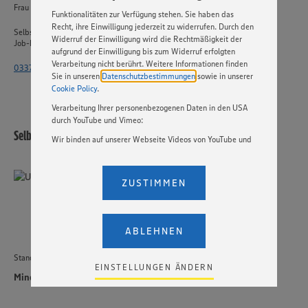
Basis Ihrer Einstellungen ggf. nicht mehr alle
Frau Rosenow
Funktionalitäten zur Verfügung stehen. Sie haben das
Recht, ihre Einwilligung jederzeit zu widerrufen. Durch den
Selbstständiger Einzelhandel
Widerruf der Einwilligung wird die Rechtmäßigkeit der
Job-ID: 58603
aufgrund der Einwilligung bis zum Widerruf erfolgten
Verarbeitung nicht berührt. Weitere Informationen finden
033764 - 2515 4471
Sie in unseren
Datenschutzbestimmungen
sowie in unserer
Cookie Policy
.
Verarbeitung Ihrer personenbezogenen Daten in den USA
durch YouTube und Vimeo:
Selbstständiger Einzelhandel
Wir binden auf unserer Webseite Videos von YouTube und
Vimeo ein. Wenn Sie auf „Zustimmen” klicken, ohne die
Einstellungen bezüglich YouTube und Vimeo zu ändern,
willigen Sie im Sinne des Art. 49 Abs. 1 Satz 1 lit. a) DSGVO
ZUSTIMMEN
ein, dass Ihre Daten (IP-Adresse, Zeitstempel, ggf.
Nutzerverhalten auf unserer Webseite) an die Anbieter der
Dienste YouTube und Vimeo in den USA übermittelt und
dort verarbeitet werden. Der EuGH sieht die USA als Land
ABLEHNEN
mit einem nach europäischen Standards nicht
angemessenen Datenschutzniveau an. Es besteht das
Standort
Risiko eines Zugriffs durch US-amerikanische Behörden.
EINSTELLUNGEN ÄNDERN
Zudem wissen wir nicht genau, wie die Anbieter der
Minden
genannten Dienste Ihre Daten verarbeiten. Weitere
Informationen zur Nutzung der Dienste finden Sie in