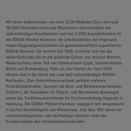
unseren Datenschutzhinweisen sowie in unserer Cookie
Policy unter den Stichworten „YouTube” und „Vimeo”.
Mit einem Außenumsatz von rund 12,24 Milliarden Euro und rund
76.000 Mitarbeiterinnen und Mitarbeitern (einschließlich des
selbstständigen Einzelhandels und fast 3.400 Auszubildenden) ist
die
EDEKA Minden-Hannover
die umsatzstärkste von insgesamt
sieben Regionalgesellschaften im genossenschaftlich organisierten
EDEKA-Verbund. Sie besteht seit 1920, erstreckt sich von der
niederländischen bis an die polnische Grenze und umfasst Bremen,
Niedersachsen, einen Teil von Ostwestfalen-Lippe, Sachsen-Anhalt,
Berlin und Brandenburg. Mehr als drei Viertel der fast 1.500
Märkte sind in der Hand von rund 640 selbstständigen EDEKA-
Kaufleuten. Zum Unternehmensverbund gehören mehrere
Produktionsbetriebe, darunter die Brot- und Backwarenproduktion
Schäfer’s
, die Produktion für Fleisch- und Wurstwaren
Bauerngut
sowie das Traditionsunternehmen für Fischverarbeitung
Hagenah
in
Hamburg. Die EDEKA Minden-Hannover engagiert sich wegweisend
in Sachen Nachhaltigkeit und Klimaschutz. Seit über 100 Jahren ist
verantwortungsvolles und nachhaltiges Handeln
eines der
Grundprinzipien des Unternehmensverbundes.