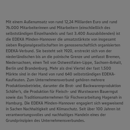
unseren Datenschutzhinweisen sowie in unserer Cookie
Policy unter den Stichworten „YouTube” und „Vimeo”.
Mit einem Außenumsatz von rund 12,24 Milliarden Euro und rund
76.000 Mitarbeiterinnen und Mitarbeitern (einschließlich des
selbstständigen Einzelhandels und fast 3.400 Auszubildenden) ist
die
EDEKA Minden-Hannover
die umsatzstärkste von insgesamt
sieben Regionalgesellschaften im genossenschaftlich organisierten
EDEKA-Verbund. Sie besteht seit 1920, erstreckt sich von der
niederländischen bis an die polnische Grenze und umfasst Bremen,
Niedersachsen, einen Teil von Ostwestfalen-Lippe, Sachsen-Anhalt,
Berlin und Brandenburg. Mehr als drei Viertel der fast 1.500
Märkte sind in der Hand von rund 640 selbstständigen EDEKA-
Kaufleuten. Zum Unternehmensverbund gehören mehrere
Produktionsbetriebe, darunter die Brot- und Backwarenproduktion
Schäfer’s
, die Produktion für Fleisch- und Wurstwaren
Bauerngut
sowie das Traditionsunternehmen für Fischverarbeitung
Hagenah
in
Hamburg. Die EDEKA Minden-Hannover engagiert sich wegweisend
in Sachen Nachhaltigkeit und Klimaschutz. Seit über 100 Jahren ist
verantwortungsvolles und nachhaltiges Handeln
eines der
Grundprinzipien des Unternehmensverbundes.