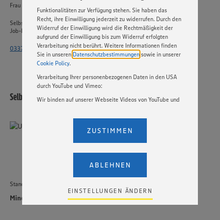
Basis Ihrer Einstellungen ggf. nicht mehr alle
Frau Rosenow
Funktionalitäten zur Verfügung stehen. Sie haben das
Recht, ihre Einwilligung jederzeit zu widerrufen. Durch den
Selbstständiger Einzelhandel
Widerruf der Einwilligung wird die Rechtmäßigkeit der
Job-ID: 58803
aufgrund der Einwilligung bis zum Widerruf erfolgten
Verarbeitung nicht berührt. Weitere Informationen finden
033764 - 2515 4471
Sie in unseren
Datenschutzbestimmungen
sowie in unserer
Cookie Policy
.
Verarbeitung Ihrer personenbezogenen Daten in den USA
durch YouTube und Vimeo:
Selbstständiger Einzelhandel
Wir binden auf unserer Webseite Videos von YouTube und
Vimeo ein. Wenn Sie auf „Zustimmen” klicken, ohne die
Einstellungen bezüglich YouTube und Vimeo zu ändern,
willigen Sie im Sinne des Art. 49 Abs. 1 Satz 1 lit. a) DSGVO
ZUSTIMMEN
ein, dass Ihre Daten (IP-Adresse, Zeitstempel, ggf.
Nutzerverhalten auf unserer Webseite) an die Anbieter der
Dienste YouTube und Vimeo in den USA übermittelt und
dort verarbeitet werden. Der EuGH sieht die USA als Land
ABLEHNEN
mit einem nach europäischen Standards nicht
angemessenen Datenschutzniveau an. Es besteht das
Standort
Risiko eines Zugriffs durch US-amerikanische Behörden.
EINSTELLUNGEN ÄNDERN
Zudem wissen wir nicht genau, wie die Anbieter der
Minden
genannten Dienste Ihre Daten verarbeiten. Weitere
Informationen zur Nutzung der Dienste finden Sie in