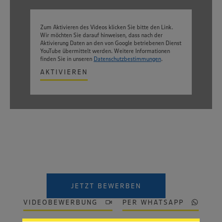
Zum Aktivieren des Videos klicken Sie bitte den Link.
Wir möchten Sie darauf hinweisen, dass nach der
Aktivierung Daten an den von Google betriebenen Dienst
YouTube übermittelt werden. Weitere Informationen
finden Sie in unseren
Datenschutzbestimmungen
.
AKTIVIEREN
Wir setzen Cookies und andere Technologien ein, um Ihnen
ein bestmögliches Nutzungserlebnis unserer Website zu
JETZT BEWERBEN
ermöglichen. Wir verwenden Ihre Daten, um unsere
Website zu personalisieren und Ihnen möglichst relevante
VIDEOBEWERBUNG
PER WHATSAPP
Inhalte anzubieten. Ihre Einwilligung in die Nutzung von
Cookies und anderer Technologien ist freiwillig und kann