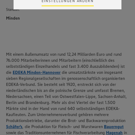
EINSTELLUNGEN ÄNDERN
Zudem wissen wir nicht genau, wie die Anbieter der
Standort
genannten Dienste Ihre Daten verarbeiten. Weitere
Informationen zur Nutzung der Dienste finden Sie in
Minden
unseren Datenschutzhinweisen sowie in unserer Cookie
Policy unter den Stichworten „YouTube” und „Vimeo”.
Mit einem Außenumsatz von rund 12,24 Milliarden Euro und rund
76.000 Mitarbeiterinnen und Mitarbeitern (einschließlich des
selbstständigen Einzelhandels und fast 3.400 Auszubildenden) ist
die
EDEKA Minden-Hannover
die umsatzstärkste von insgesamt
sieben Regionalgesellschaften im genossenschaftlich organisierten
EDEKA-Verbund. Sie besteht seit 1920, erstreckt sich von der
niederländischen bis an die polnische Grenze und umfasst Bremen,
Niedersachsen, einen Teil von Ostwestfalen-Lippe, Sachsen-Anhalt,
Berlin und Brandenburg. Mehr als drei Viertel der fast 1.500
Märkte sind in der Hand von rund 640 selbstständigen EDEKA-
Kaufleuten. Zum Unternehmensverbund gehören mehrere
Produktionsbetriebe, darunter die Brot- und Backwarenproduktion
Schäfer’s
, die Produktion für Fleisch- und Wurstwaren
Bauerngut
sowie das Traditionsunternehmen für Fischverarbeitung
Hagenah
in