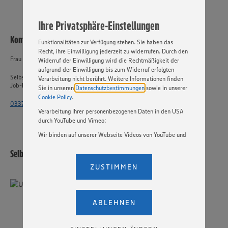
jederzeit individuell in den Privatsphäre-Einstellungen
angepasst werden. Hierzu klicken Sie bitte auf
Ihre Privatsphäre-Einstellungen
„EINSTELLUNGEN ÄNDERN”. Bitte beachten Sie, dass auf
Basis Ihrer Einstellungen ggf. nicht mehr alle
Kontakt
Funktionalitäten zur Verfügung stehen. Sie haben das
Recht, ihre Einwilligung jederzeit zu widerrufen. Durch den
Frau Rosenow
Widerruf der Einwilligung wird die Rechtmäßigkeit der
aufgrund der Einwilligung bis zum Widerruf erfolgten
Selbstständiger Einzelhandel
Verarbeitung nicht berührt. Weitere Informationen finden
Job-ID: 58797
Sie in unseren
Datenschutzbestimmungen
sowie in unserer
Cookie Policy
.
033764 - 2515 4471
Verarbeitung Ihrer personenbezogenen Daten in den USA
durch YouTube und Vimeo:
Wir binden auf unserer Webseite Videos von YouTube und
Vimeo ein. Wenn Sie auf „Zustimmen” klicken, ohne die
Selbstständiger Einzelhandel
Einstellungen bezüglich YouTube und Vimeo zu ändern,
willigen Sie im Sinne des Art. 49 Abs. 1 Satz 1 lit. a) DSGVO
ZUSTIMMEN
ein, dass Ihre Daten (IP-Adresse, Zeitstempel, ggf.
Nutzerverhalten auf unserer Webseite) an die Anbieter der
Dienste YouTube und Vimeo in den USA übermittelt und
dort verarbeitet werden. Der EuGH sieht die USA als Land
ABLEHNEN
mit einem nach europäischen Standards nicht
angemessenen Datenschutzniveau an. Es besteht das
Risiko eines Zugriffs durch US-amerikanische Behörden.