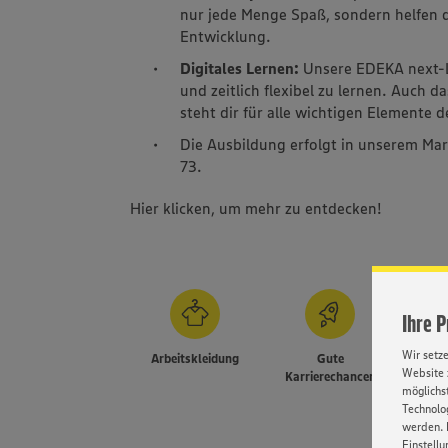
nur jede Menge Spaß, sondern helfen d
Entwicklung.
Digitales Lernen:
Unsere EDEKA next-L
und zeitlich flexibel zu lernen. Auch da
steht dir für alle wichtigen Elemente 
Die Ausbildung erfolgt in unserem Mar
73.
Hier klicken, um mehr zu entdecken!
Ihre 
Wir setz
Arbeitskleidung
Gute
E
Website 
Karrierechancen
Mi
möglichst
Technolog
werden. 
Einstellu