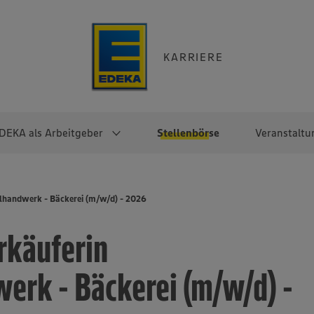
KARRIERE
DEKA als Arbeitgeber
Stellenbörse
Veranstaltu
e
EKA
Berufseinsteiger:innen
Arbeitgeber im
Berufserfahrene
lhandwerk - Bäckerei (m/w/d) - 2026
Überblick
raktikum
Traineeprogramme
Berufe@EDEKA
rkäuferin
EDEKA-Zentrale
en
duktion
Direkteinstieg
Selbstständig mit EDEKA
EDEKA Fruchtkontor
ntätigkeit
Noch Fragen?
erk - Bäckerei (m/w/d) -
EDEKA Foodservice
EDEKA-
Regionalgesellschaften