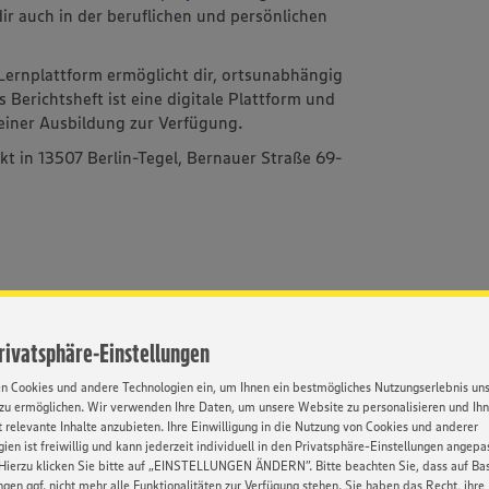
ir auch in der beruflichen und persönlichen
ernplattform ermöglicht dir, ortsunabhängig
s Berichtsheft ist eine digitale Plattform und
deiner Ausbildung zur Verfügung.
kt in 13507 Berlin-Tegel, Bernauer Straße 69-
Privatsphäre-Einstellungen
en Cookies und andere Technologien ein, um Ihnen ein bestmögliches Nutzungserlebnis un
vents für
Umfassende
zu ermöglichen. Wir verwenden Ihre Daten, um unsere Website zu personalisieren und Ih
tarbeitende
Einarbeitung
 relevante Inhalte anzubieten. Ihre Einwilligung in die Nutzung von Cookies und anderer
ien ist freiwillig und kann jederzeit individuell in den Privatsphäre-Einstellungen angepa
Hierzu klicken Sie bitte auf „EINSTELLUNGEN ÄNDERN”. Bitte beachten Sie, dass auf Basi
ngen ggf. nicht mehr alle Funktionalitäten zur Verfügung stehen. Sie haben das Recht, ihre