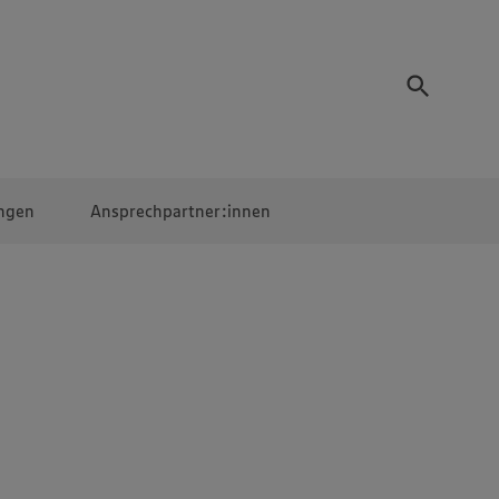
ngen
Ansprechpartner:innen
Mitarbeiter:innen
EDEKA Campus
Digitales Lernen
Veranstaltungen &
Wettbewerbe