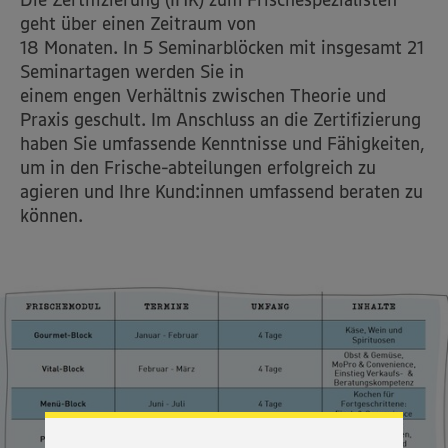
geht über einen Zeitraum von
18 Monaten. In 5 Seminarblöcken mit insgesamt 21
Seminartagen werden Sie in
einem engen Verhältnis zwischen Theorie und
Praxis geschult. Im Anschluss an die Zertifizierung
haben Sie umfassende Kenntnisse und Fähigkeiten,
um in den Frische-abteilungen erfolgreich zu
agieren und Ihre Kund:innen umfassend beraten zu
können.
Wir setzen Cookies und andere Technologien ein, um Ihnen
ein bestmögliches Nutzungserlebnis unserer Website zu
ermöglichen. Wir verwenden Ihre Daten, um unsere
Website zu personalisieren und Ihnen möglichst relevante
Inhalte anzubieten. Ihre Einwilligung in die Nutzung von
Cookies und anderer Technologien ist freiwillig und kann
jederzeit individuell in den Privatsphäre-Einstellungen
angepasst werden. Hierzu klicken Sie bitte auf