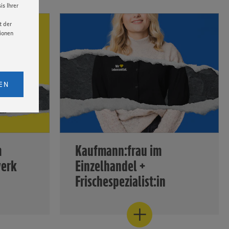
s Ihrer
t der
tionen
licken,
bs. 1
EN
eitet
senen
udem
er Cookie
m
Kaufmann:frau im
werk
Einzelhandel +
Frischespezialist:in
rben Ihre
Als Frischespezialist sind Ihre
Auszubildenden echte Multitalente
erkauf
im Markt...