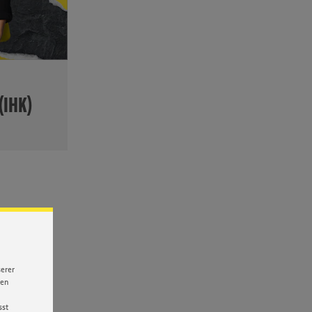
 (IHK)
hre
italente
er
serer
nen
sst