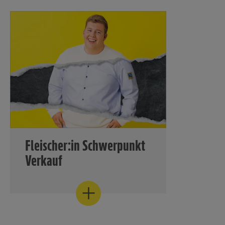
praxisori
Studium
Mehr Informationen finden Sie hier
Mehr Infor
Fleischer:in Schwerpunkt
Verkauf
Im Rahmen der Ausbildung zum
Fleischer mit dem Schwerpunkt
Verkauf erwerben Ihre
Auszubildenden sowohl fachliches