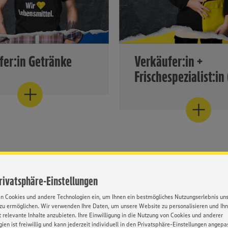
fer:in Getränke
Verkäufer:in +
Frischespezialist:in
n der Ausbildung zum
 im Getränkebereich
Als Frischespezialist sind I
 Ihre Auszubildenden
Auszubildenden echte Mult
des Wissen rund um das
im Markt...
tränke...
Mehr Informationen finden Sie hi
mationen finden Sie hier
Privatsphäre-Einstellungen
en Cookies und andere Technologien ein, um Ihnen ein bestmögliches Nutzungserlebnis un
zu ermöglichen. Wir verwenden Ihre Daten, um unsere Website zu personalisieren und Ih
 relevante Inhalte anzubieten. Ihre Einwilligung in die Nutzung von Cookies und anderer
ien ist freiwillig und kann jederzeit individuell in den Privatsphäre-Einstellungen angepa