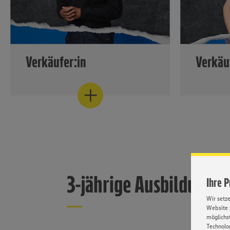
Verkäufer:in
Verkäu
Während der Ausbildung zum
Im Rahme
Verkäufer lernen Ihre
Verkäufer
Auszubildenden, wie
erwerben
Verkaufsflächen attraktiv gestaltet
umfassen
werden...
Thema Ge
Mehr Informationen finden Sie hier
Mehr Infor
3-jährige Ausbildung
Ihre 
Wir setz
Website 
möglichst
Technolog