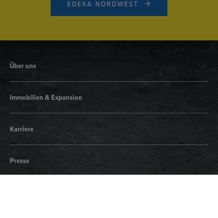
EDEKA NORDWEST
Über uns
Immobilien & Expansion
Karriere
Presse
Social Media