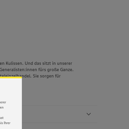
!
n Kulissen. Und das sitzt in unserer
Generalisten:innen fürs große Ganze.
eleinzelhandel. Sie sorgen für
serer
nen
sst
s Ihrer