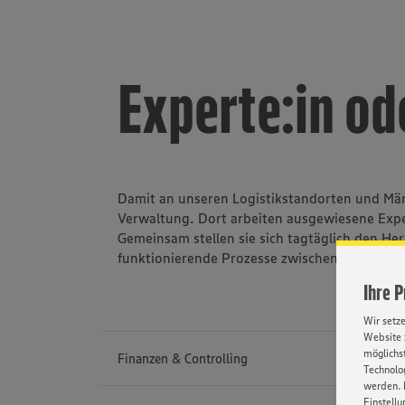
Experte:in ode
Damit an unseren Logistikstandorten und Märk
Verwaltung. Dort arbeiten ausgewiesene Expe
Gemeinsam stellen sie sich tagtäglich den He
funktionierende Prozesse zwischen Menschen
Ihre 
Wir setz
Website 
möglichst
Finanzen & Controlling
Technolog
werden. 
Einstellu