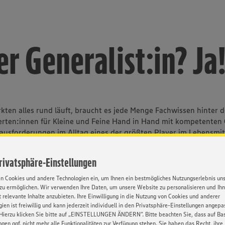
r Generalist:in? Ja
ten alles rund läuft, braucht es jede Menge Fachwissen hinter de
rten:innen für Kleine und Feine Hand in Hand mit kompetenten 
rausforderungen im Alltag eines der größten Player im Lebensmitt
, Waren und Technik.
Privatsphäre-Einstellungen
en Cookies und andere Technologien ein, um Ihnen ein bestmögliches Nutzungserlebnis un
zu ermöglichen. Wir verwenden Ihre Daten, um unsere Website zu personalisieren und Ih
 relevante Inhalte anzubieten. Ihre Einwilligung in die Nutzung von Cookies und anderer
ien ist freiwillig und kann jederzeit individuell in den Privatsphäre-Einstellungen angepa
Hierzu klicken Sie bitte auf „EINSTELLUNGEN ÄNDERN”. Bitte beachten Sie, dass auf Basi
ngen ggf. nicht mehr alle Funktionalitäten zur Verfügung stehen. Sie haben das Recht, ihre