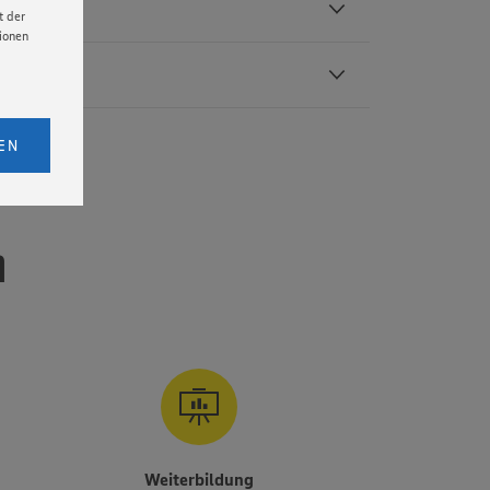
t der
tionen
licken,
bs. 1
EN
eitet
senen
udem
n
er Cookie
g
Weiterbildung