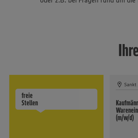
oder z.B. bei Fragen rund um di
Ihr
Sankt
freie
Stellen
Kaufmänni
Warenein
(m/w/d)