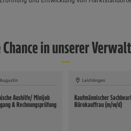
e Eröffnung und Entwicklung von Marktstandorte
e Chance in unserer Verwal
 Augustin
Leichlingen
sche Aushilfe/ Minijob
Kaufmännischer Sachbearb
gang & Rechnungsprüfung
Bürokauffrau (m/w/d)