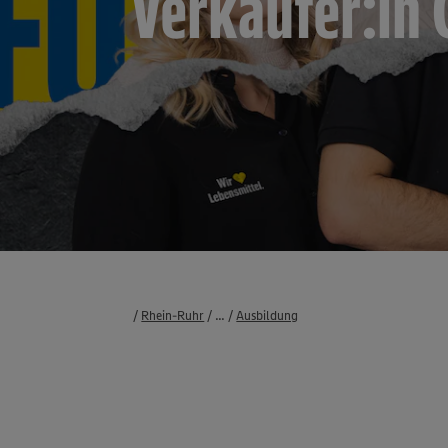
Verkäufer:in
Rhein-Ruhr
...
Karriere
Akademie
Ausbildung