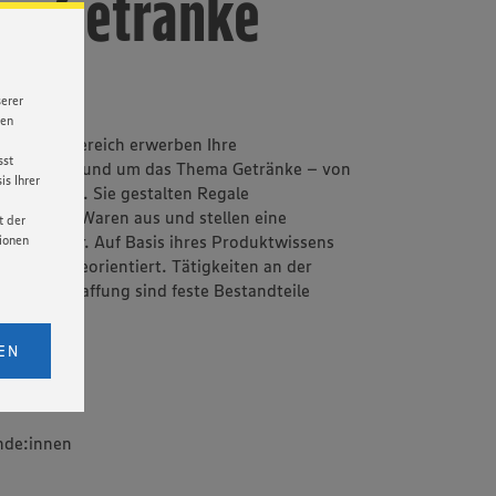
in Getränke
serer
nen
Getränkebereich erwerben Ihre
sst
enntnisse rund um das Thema Getränke – von
s Ihrer
ezialitäten. Sie gestalten Regale
, zeichnen Waren aus und stellen eine
t der
keit sicher. Auf Basis ihres Produktwissens
tionen
und serviceorientiert. Tätigkeiten an der
arenbeschaffung sind feste Bestandteile
lltags.
licken,
bs. 1
EN
eitet
senen
udem
nde:innen
er Cookie