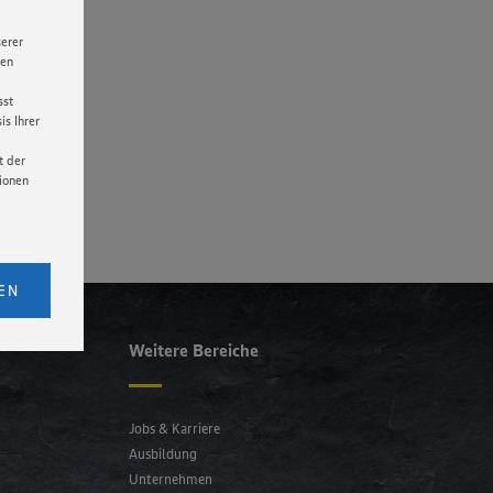
serer
nen
sst
s Ihrer
t der
tionen
licken,
bs. 1
EN
eitet
senen
Weitere Bereiche
udem
er Cookie
Jobs & Karriere
Ausbildung
Unternehmen