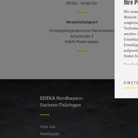
Ihre 
09:00 - 14:00 Uhr
Wir setz
Website 
Veranstaltungsort
möglichst
Kontakt
Technolog
Fichtelgebirgsrealschule Marktredwitz
werden. 
Schulstraße 3
Einstellu
Unser Team
95615 Marktredwitz
Einwilli
aufgrund 
finden S
Verarbei
Wir bind
ohne die 
EINST
Satz 1 li
Webseite
werden. 
EDEKA Nordbayern-
Datensch
Sachsen-Thüringen
wissen wi
Informat
Policy u
Über uns
Markttypen