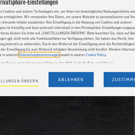
Privatsphäre-Einstellungen
en Cookies und andere Technologien ein, um Ihnen ein bestmögliches Nutzungserlebnis un
Weitere Informationen
zu ermöglichen. Wir verwenden Ihre Daten, um unsere Website zu personalisieren und Ih
 relevante Inhalte anzubieten. Ihre Einwilligung in die Nutzung von Cookies und anderer
ien ist freiwillig und kann jederzeit individuell in den Privatsphäre-Einstellungen angepa
Hierzu klicken Sie bitte auf „EINSTELLUNGEN ÄNDERN”. Bitte beachten Sie, dass auf Basi
ngen ggf. nicht mehr alle Funktionalitäten zur Verfügung stehen. Sie haben das Recht, ihre
WEITERE INFORMATIONEN ZUR MESSE
gung jederzeit zu widerrufen. Durch den Widerruf der Einwilligung wird die Rechtmäßigkei
der Einwilligung bis zum Widerruf erfolgten Verarbeitung nicht berührt. Weitere Informa
ie in unseren
Datenschutzbestimmungen
sowie in unserer
Cookie Policy
.
tung Ihrer personenbezogenen Daten in den USA durch YouTube und Vimeo:
en auf unserer Webseite Videos von YouTube und Vimeo ein. Wenn Sie auf „Zustimmen” k
Einstellungen bezüglich YouTube und Vimeo zu ändern, willigen Sie im Sinne des Art. 49 A
ABLEHNEN
ZUSTIMM
ELLUNGEN ÄNDERN
t. a) DSGVO ein, dass Ihre Daten (IP-Adresse, Zeitstempel, ggf. Nutzerverhalten auf unserer
) an die Anbieter der Dienste YouTube und Vimeo in den USA übermittelt und dort verarb
Der EuGH sieht die USA als Land mit einem nach europäischen Standards nicht angemes
utzniveau an. Es besteht das Risiko eines Zugriffs durch US-amerikanische Behörden. Z
r nicht genau, wie die Anbieter der genannten Dienste Ihre Daten verarbeiten. Weitere
ionen zur Nutzung der Dienste finden Sie in unseren Datenschutzhinweisen sowie in unser
nter den Stichworten „YouTube” und „Vimeo”.