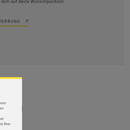
b dich auf deine Wunschposition:
EWERBUNG
heiden
serer
nen
sst
s Ihrer