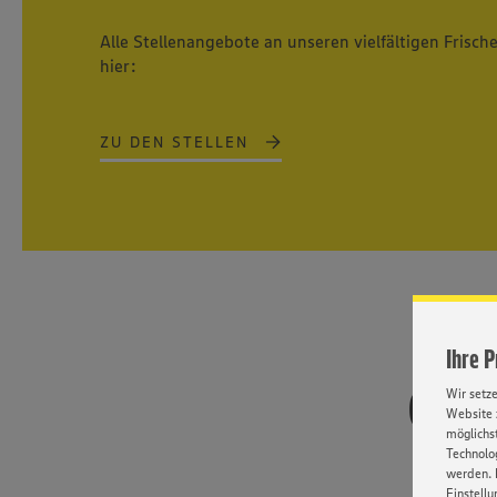
Alle Stellenangebote an unseren vielfältigen Frisch
hier:
ZU DEN STELLEN
Ihre 
Gute 
Wir setz
Website 
möglichst
Technolog
werden. 
Einstellu