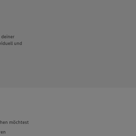
 deiner
viduell und
achen möchtest
ren