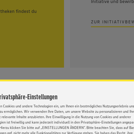
Initiative und bewir
etheken findest du
ZUR INITIATIVB
Privatsphäre-Einstellungen
Gründe, sich für EDEKA zu entsc
en Cookies und andere Technologien ein, um Ihnen ein bestmögliches Nutzungserlebnis un
zu ermöglichen. Wir verwenden Ihre Daten, um unsere Website zu personalisieren und Ih
 relevante Inhalte anzubieten. Ihre Einwilligung in die Nutzung von Cookies und anderer
ien ist freiwillig und kann jederzeit individuell in den Privatsphäre-Einstellungen angepa
Hierzu klicken Sie bitte auf „EINSTELLUNGEN ÄNDERN”. Bitte beachten Sie, dass auf Basi
ngen ggf. nicht mehr alle Funktionalitäten zur Verfügung stehen. Sie haben das Recht, ihre