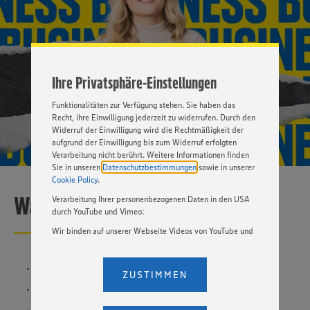
ermöglichen. Wir verwenden Ihre Daten, um unsere
Website zu personalisieren und Ihnen möglichst relevante
Inhalte anzubieten. Ihre Einwilligung in die Nutzung von
Cookies und anderer Technologien ist freiwillig und kann
jederzeit individuell in den Privatsphäre-Einstellungen
angepasst werden. Hierzu klicken Sie bitte auf
Ihre Privatsphäre-Einstellungen
„EINSTELLUNGEN ÄNDERN”. Bitte beachten Sie, dass auf
Basis Ihrer Einstellungen ggf. nicht mehr alle
Funktionalitäten zur Verfügung stehen. Sie haben das
Recht, ihre Einwilligung jederzeit zu widerrufen. Durch den
Widerruf der Einwilligung wird die Rechtmäßigkeit der
aufgrund der Einwilligung bis zum Widerruf erfolgten
Verarbeitung nicht berührt. Weitere Informationen finden
Sie in unseren
Datenschutzbestimmungen
sowie in unserer
Cookie Policy
.
Was sollte man dafür mitbringen?
Verarbeitung Ihrer personenbezogenen Daten in den USA
durch YouTube und Vimeo:
Wir binden auf unserer Webseite Videos von YouTube und
Vimeo ein. Wenn Sie auf „Zustimmen” klicken, ohne die
Einstellungen bezüglich YouTube und Vimeo zu ändern,
Hochschulreife (Abitur/Fachabitur)
willigen Sie im Sinne des Art. 49 Abs. 1 Satz 1 lit. a) DSGVO
ZUSTIMMEN
ein, dass Ihre Daten (IP-Adresse, Zeitstempel, ggf.
Konzentrationsfähigkeit
Nutzerverhalten auf unserer Webseite) an die Anbieter der
Dienste YouTube und Vimeo in den USA übermittelt und