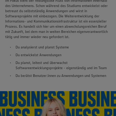
Im Fokus steht der reibungslose Fluss von Informationen innerhalb
des Unternehmens. Schon während des Studiums entwickelst oder
betreust du selbstständig Anwendungen und wirst in
Softwareprojekte mit einbezogen. Die Weiterentwicklung der
Informations- und Kommunikationsinfrastruktur ist ein essenzieller
Prozess. Es handelt sich hier um einen abwechslungsreichen Beruf
mit Zukunft, bei dem man in weiten Bereichen eigenverantwortlich
tätig und immer wieder neu gefordert ist.
Du analysierst und planst Systeme
Du entwickelst Anwendungen
Du planst, leitest und überwachst
Softwareentwicklungsprojekte - eigenständig und im Team
Du berätst Benutzer:innen zu Anwendungen und Systemen
Wir setzen Cookies und andere Technologien ein, um Ihnen
ein bestmögliches Nutzungserlebnis unserer Website zu