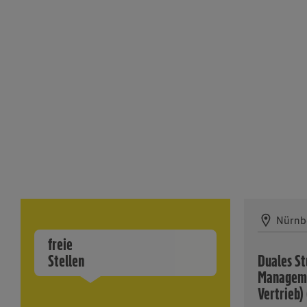
Nürnb
freie
Stellen
Duales S
Manageme
Vertrieb)