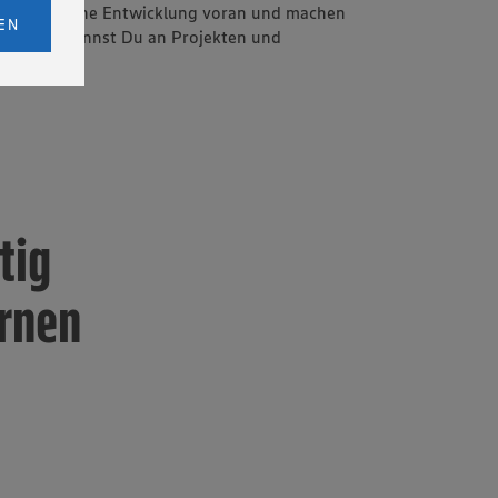
Seminare deine Entwicklung voran und machen
bs. 1
EN
eitet
senen
udem
er Cookie
tig
ernen