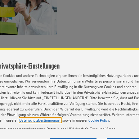
Privatsphäre-Einstellungen
blauf
en Cookies und andere Technologien ein, um Ihnen ein bestmögliches Nutzungserlebnis un
zu ermöglichen. Wir verwenden Ihre Daten, um unsere Website zu personalisieren und Ih
 relevante Inhalte anzubieten. Ihre Einwilligung in die Nutzung von Cookies und anderer
ien ist freiwillig und kann jederzeit individuell in den Privatsphäre-Einstellungen angepa
Hierzu klicken Sie bitte auf „EINSTELLUNGEN ÄNDERN”. Bitte beachten Sie, dass auf Basi
ngen ggf. nicht mehr alle Funktionalitäten zur Verfügung stehen. Sie haben das Recht, ihre
gung jederzeit zu widerrufen. Durch den Widerruf der Einwilligung wird die Rechtmäßigkei
st aufgeteilt in dreimonatige
gestalten wir mit Dir gemeinsa
der Einwilligung bis zum Widerruf erfolgten Verarbeitung nicht berührt. Weitere Informa
ie in unseren
Datenschutzbestimmungen
sowie in unserer
Cookie Policy
.
Teil deines dualen Studiums
Teammitglied und wirst in uns
ttemberg (DHBW) in Heilbronn
Am Ende jeder Praxisphase erh
tung Ihrer personenbezogenen Daten in den USA durch YouTube und Vimeo:
persönlich weiterentwickeln ka
en auf unserer Webseite Videos von YouTube und Vimeo ein. Wenn Sie auf „Zustimmen” k