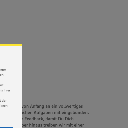
serer
nen
sst
s Ihrer
t der
m. Du bist von Anfang an ein vollwertiges
tionen
ere tatsächlichen Aufgaben mit eingebunden.
ältst Du ein Feedback, damit Du Dich
nnst. Darüber hinaus treiben wir mit einer
licken,