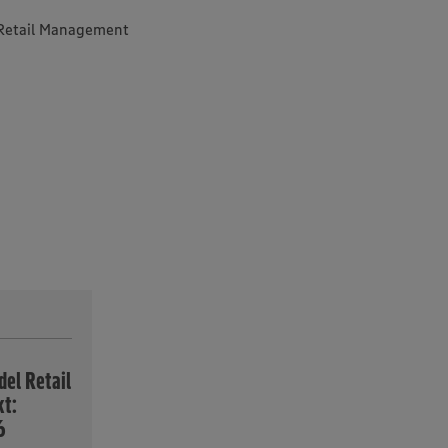
Retail Management
el Retail
t:
6