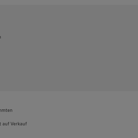
er Cookie
n
immten
 auf Verkauf