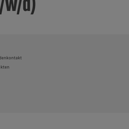
/w/d)
ndenkontakt
ukten