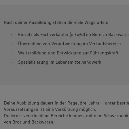
ionen zur Nutzung der Dienste finden Sie in unseren Datenschutzhinweisen sowie in unser
nter den Stichworten „YouTube” und „Vimeo”.
Nach deiner Ausbildung stehen dir viele Wege offen:
Einsatz als Fachverkäufer (m/w/d) im Bereich Backware
Übernahme von Verantwortung im Verkaufsbereich
Weiterbildung und Entwicklung zur Führungskraft
Spezialisierung im Lebensmittelhandwerk
Deine Ausbildung dauert in der Regel drei Jahre – unter best
Voraussetzungen ist eine Verkürzung möglich.
Du lernst verschiedene Bereiche kennen, mit dem Schwerpunkt
von Brot und Backwaren.