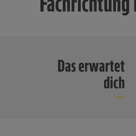
Fachrichtung
Kontakt
Unser Team
Das erwartet
dich