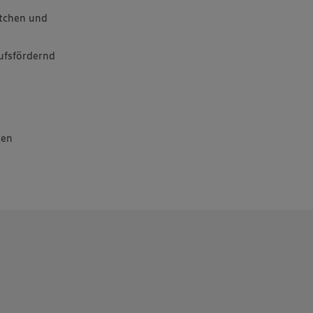
tchen und
ufsfördernd
ten