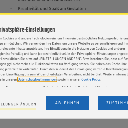
Kreativität und Spaß am Gestalten
Teamgeist und Zuverlässigkeit
Einen Schulabschluss (mindestens Hauptschulabschluss
Privatsphäre-Einstellungen
en Cookies und andere Technologien ein, um Ihnen ein bestmögliches Nutzungserlebnis un
zu ermöglichen. Wir verwenden Ihre Daten, um unsere Website zu personalisieren und Ih
 relevante Inhalte anzubieten. Ihre Einwilligung in die Nutzung von Cookies und anderer
ien ist freiwillig und kann jederzeit individuell in den Privatsphäre-Einstellungen angepa
Hierzu klicken Sie bitte auf „EINSTELLUNGEN ÄNDERN”. Bitte beachten Sie, dass auf Basi
ngen ggf. nicht mehr alle Funktionalitäten zur Verfügung stehen. Sie haben das Recht, ihre
gung jederzeit zu widerrufen. Durch den Widerruf der Einwilligung wird die Rechtmäßigkei
Sehr gute Übernahmechancen nach der Ausbildung
der Einwilligung bis zum Widerruf erfolgten Verarbeitung nicht berührt. Weitere Informa
ie in unseren
Datenschutzbestimmungen
sowie in unserer
Cookie Policy
.
Praxisnahe Ausbildung mit viel Kundenkontakt
tung Ihrer personenbezogenen Daten in den USA durch YouTube und Vimeo:
Vielfältige Weiterbildungs- und Karrieremöglichkeiten
en auf unserer Webseite Videos von YouTube und Vimeo ein. Wenn Sie auf „Zustimmen” k
Krisensicherer Arbeitsplatz im Lebensmittelhandel
Einstellungen bezüglich YouTube und Vimeo zu ändern, willigen Sie im Sinne des Art. 49 A
ABLEHNEN
ZUSTIMM
ELLUNGEN ÄNDERN
t. a) DSGVO ein, dass Ihre Daten (IP-Adresse, Zeitstempel, ggf. Nutzerverhalten auf unserer
Arbeiten im Team mit starkem Zusammenhalt
) an die Anbieter der Dienste YouTube und Vimeo in den USA übermittelt und dort verarb
Der EuGH sieht die USA als Land mit einem nach europäischen Standards nicht angemes
utzniveau an. Es besteht das Risiko eines Zugriffs durch US-amerikanische Behörden. Z
r nicht genau, wie die Anbieter der genannten Dienste Ihre Daten verarbeiten. Weitere