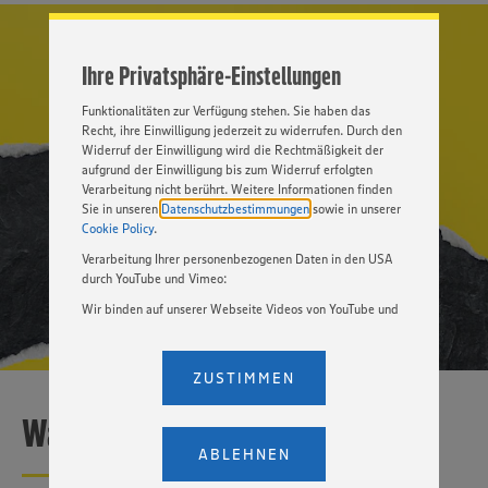
Cookies und anderer Technologien ist freiwillig und kann
jederzeit individuell in den Privatsphäre-Einstellungen
angepasst werden. Hierzu klicken Sie bitte auf
Ihre Privatsphäre-Einstellungen
„EINSTELLUNGEN ÄNDERN”. Bitte beachten Sie, dass auf
Basis Ihrer Einstellungen ggf. nicht mehr alle
Funktionalitäten zur Verfügung stehen. Sie haben das
Recht, ihre Einwilligung jederzeit zu widerrufen. Durch den
Widerruf der Einwilligung wird die Rechtmäßigkeit der
aufgrund der Einwilligung bis zum Widerruf erfolgten
Verarbeitung nicht berührt. Weitere Informationen finden
Sie in unseren
Datenschutzbestimmungen
sowie in unserer
Cookie Policy
.
Verarbeitung Ihrer personenbezogenen Daten in den USA
durch YouTube und Vimeo:
Wir binden auf unserer Webseite Videos von YouTube und
Vimeo ein. Wenn Sie auf „Zustimmen” klicken, ohne die
Einstellungen bezüglich YouTube und Vimeo zu ändern,
willigen Sie im Sinne des Art. 49 Abs. 1 Satz 1 lit. a) DSGVO
ZUSTIMMEN
ein, dass Ihre Daten (IP-Adresse, Zeitstempel, ggf.
Nutzerverhalten auf unserer Webseite) an die Anbieter der
Was sollte man dafür mitbringen?
Dienste YouTube und Vimeo in den USA übermittelt und
dort verarbeitet werden. Der EuGH sieht die USA als Land
ABLEHNEN
mit einem nach europäischen Standards nicht
angemessenen Datenschutzniveau an. Es besteht das