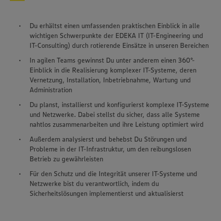
Du erhältst einen umfassenden praktischen Einblick in alle
wichtigen Schwerpunkte der EDEKA IT (IT-Engineering und
IT-Consulting) durch rotierende Einsätze in unseren Bereichen
In agilen Teams gewinnst Du unter anderem einen 360°-
Einblick in die Realisierung komplexer IT-Systeme, deren
Vernetzung, Installation, Inbetriebnahme, Wartung und
Administration
Du planst, installierst und konfigurierst komplexe IT-Systeme
und Netzwerke. Dabei stellst du sicher, dass alle Systeme
nahtlos zusammenarbeiten und ihre Leistung optimiert wird
Außerdem analysierst und behebst Du Störungen und
Probleme in der IT-Infrastruktur, um den reibungslosen
Betrieb zu gewährleisten
Für den Schutz und die Integrität unserer IT-Systeme und
Wir setzen Cookies und andere Technologien ein, um Ihnen
Netzwerke bist du verantwortlich, indem du
ein bestmögliches Nutzungserlebnis unserer Website zu
Sicherheitslösungen implementierst und aktualisierst
ermöglichen. Wir verwenden Ihre Daten, um unsere
Website zu personalisieren und Ihnen möglichst relevante
Inhalte anzubieten. Ihre Einwilligung in die Nutzung von