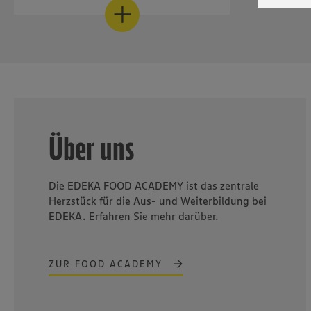
Personalmarketing &
werden. 
Datensch
Mitarbeitergewinnung
wissen wi
Informat
Zu Recruiting
Policy u
Über uns
Die EDEKA FOOD ACADEMY ist das zentrale
Herzstück für die Aus- und Weiterbildung bei
EDEKA. Erfahren Sie mehr darüber.
ZUR FOOD ACADEMY