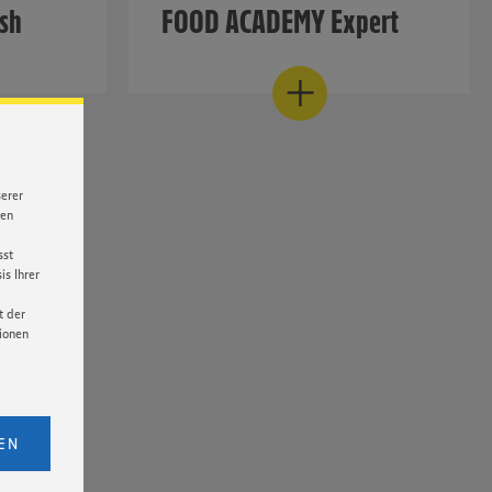
sh
FOOD ACADEMY Expert
Derzeit im Aufbau
Spezialisierte Schulungen und
Fortgeschrittenen-Kurse
serer
nen
sst
s Ihrer
t der
tionen
licken,
bs. 1
EN
eitet