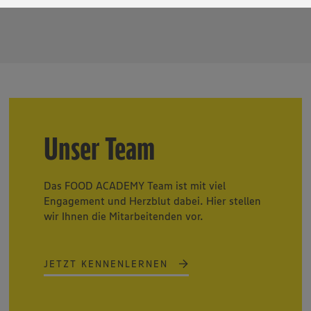
Der EuGH sieht die USA als Land mit einem nach europäischen Standards nicht angemes
utzniveau an. Es besteht das Risiko eines Zugriffs durch US-amerikanische Behörden. Z
r nicht genau, wie die Anbieter der genannten Dienste Ihre Daten verarbeiten. Weitere
ionen zur Nutzung der Dienste finden Sie in unseren Datenschutzhinweisen sowie in unser
nter den Stichworten „YouTube” und „Vimeo”.
Unser Team
Das FOOD ACADEMY Team ist mit viel
Engagement und Herzblut dabei. Hier stellen
wir Ihnen die Mitarbeitenden vor.
JETZT KENNENLERNEN