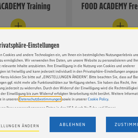
CADEMY Training
FOOD ACADEMY Fre
ldung und Umschulung
Kompetenz Frischetheke
g
Zu Fresh
Privatsphäre-Einstellungen
en Cookies und andere Technologien ein, um Ihnen ein bestmögliches Nutzungserlebnis un
zu ermöglichen. Wir verwenden Ihre Daten, um unsere Website zu personalisieren und Ih
 relevante Inhalte anzubieten. Ihre Einwilligung in die Nutzung von Cookies und anderer
ien ist freiwillig und kann jederzeit individuell in den Privatsphäre-Einstellungen angepa
Hierzu klicken Sie bitte auf „EINSTELLUNGEN ÄNDERN”. Bitte beachten Sie, dass auf Basi
ngen ggf. nicht mehr alle Funktionalitäten zur Verfügung stehen. Sie haben das Recht, ihre
gung jederzeit zu widerrufen. Durch den Widerruf der Einwilligung wird die Rechtmäßigkei
der Einwilligung bis zum Widerruf erfolgten Verarbeitung nicht berührt. Weitere Informa
ie in unseren
Datenschutzbestimmungen
sowie in unserer
Cookie Policy
.
tung Ihrer personenbezogenen Daten in den USA durch YouTube und Vimeo:
en auf unserer Webseite Videos von YouTube und Vimeo ein. Wenn Sie auf „Zustimmen” k
Einstellungen bezüglich YouTube und Vimeo zu ändern, willigen Sie im Sinne des Art. 49 A
ABLEHNEN
ZUSTIMM
ELLUNGEN ÄNDERN
t. a) DSGVO ein, dass Ihre Daten (IP-Adresse, Zeitstempel, ggf. Nutzerverhalten auf unserer
) an die Anbieter der Dienste YouTube und Vimeo in den USA übermittelt und dort verarb