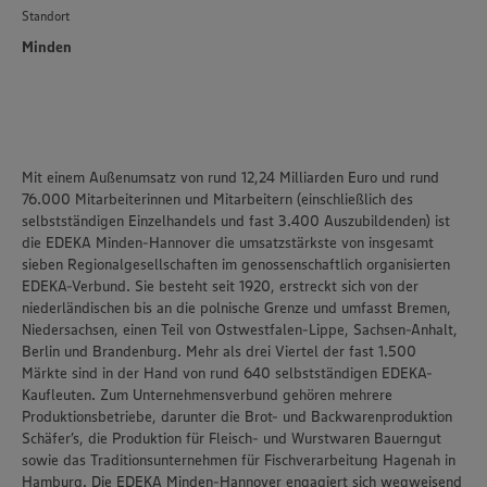
Standort
Policy unter den Stichworten „YouTube” und „Vimeo”.
Minden
Mit einem Außenumsatz von rund 12,24 Milliarden Euro und rund
76.000 Mitarbeiterinnen und Mitarbeitern (einschließlich des
selbstständigen Einzelhandels und fast 3.400 Auszubildenden) ist
die
EDEKA Minden-Hannover
die umsatzstärkste von insgesamt
sieben Regionalgesellschaften im genossenschaftlich organisierten
EDEKA-Verbund. Sie besteht seit 1920, erstreckt sich von der
niederländischen bis an die polnische Grenze und umfasst Bremen,
Niedersachsen, einen Teil von Ostwestfalen-Lippe, Sachsen-Anhalt,
Berlin und Brandenburg. Mehr als drei Viertel der fast 1.500
Märkte sind in der Hand von rund 640 selbstständigen EDEKA-
Kaufleuten. Zum Unternehmensverbund gehören mehrere
Produktionsbetriebe, darunter die Brot- und Backwarenproduktion
Schäfer’s
, die Produktion für Fleisch- und Wurstwaren
Bauerngut
sowie das Traditionsunternehmen für Fischverarbeitung
Hagenah
in
Hamburg. Die EDEKA Minden-Hannover engagiert sich wegweisend