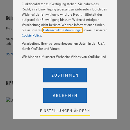
Funktionalitäten zur Verfügung stehen. Sie haben das
Recht, ihre Einwilligung jederzeit zu widerrufen. Durch den
Widerruf der Einwilligung wird die Rechtmäßigkeit der
Kontakt
aufgrund der Einwilligung bis zum Widerruf erfolgten
Verarbeitung nicht berührt. Weitere Informationen finden
Frau Wolfgang
Sie in unseren
Datenschutzbestimmungen
sowie in unserer
Cookie Policy
.
NP Vertriebsschiene - EDEKA-Markt Minden-Hannover GmbH
Verarbeitung Ihrer personenbezogenen Daten in den USA
Job-ID: 63278
durch YouTube und Vimeo:
0571 - 802 7052
Wir binden auf unserer Webseite Videos von YouTube und
Vimeo ein. Wenn Sie auf „Zustimmen” klicken, ohne die
Einstellungen bezüglich YouTube und Vimeo zu ändern,
willigen Sie im Sinne des Art. 49 Abs. 1 Satz 1 lit. a) DSGVO
ZUSTIMMEN
ein, dass Ihre Daten (IP-Adresse, Zeitstempel, ggf.
NP Vertriebsschiene - EDEKA-Markt Minden-Hannover GmbH
Nutzerverhalten auf unserer Webseite) an die Anbieter der
Dienste YouTube und Vimeo in den USA übermittelt und
dort verarbeitet werden. Der EuGH sieht die USA als Land
ABLEHNEN
mit einem nach europäischen Standards nicht
angemessenen Datenschutzniveau an. Es besteht das
Risiko eines Zugriffs durch US-amerikanische Behörden.
EINSTELLUNGEN ÄNDERN
Zudem wissen wir nicht genau, wie die Anbieter der
genannten Dienste Ihre Daten verarbeiten. Weitere
Informationen zur Nutzung der Dienste finden Sie in
unseren Datenschutzhinweisen sowie in unserer Cookie