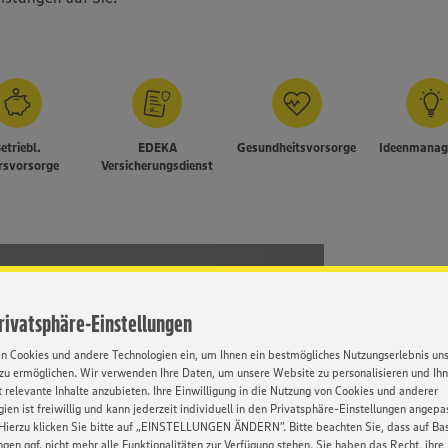
etriebl.
EDEKA
Gesundheitsvorsorge
Ideenmana
rsvorsorge
Versicherungsdienst
Privatsphäre-Einstellungen
en Cookies und andere Technologien ein, um Ihnen ein bestmögliches Nutzungserlebnis un
zu ermöglichen. Wir verwenden Ihre Daten, um unsere Website zu personalisieren und Ih
e den Link. Wir möchten Sie darauf
 relevante Inhalte anzubieten. Ihre Einwilligung in die Nutzung von Cookies und anderer
n an den von Google betriebenen Dienst
ien ist freiwillig und kann jederzeit individuell in den Privatsphäre-Einstellungen angepa
mationen finden Sie in unseren
Hierzu klicken Sie bitte auf „EINSTELLUNGEN ÄNDERN”. Bitte beachten Sie, dass auf Basi
ngen ggf. nicht mehr alle Funktionalitäten zur Verfügung stehen. Sie haben das Recht, ihre