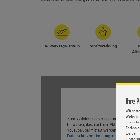
36 Werktage Urlaub
Arbeitskleidung
B
Alte
Ihre 
Wir setz
Website 
Zum Aktivieren des Videos klicken Sie bitt
möglichst
hinweisen, dass nach der Aktivierung Date
Technolog
YouTube übermittelt werden. Weitere Infor
werden. 
Datenschutzbestimmungen
.
Einstellu