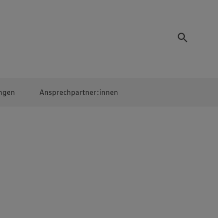
ngen
Ansprechpartner:innen
Mitarbeiter:innen
EDEKA Campus
Digitales Lernen
Veranstaltungen &
Wettbewerbe