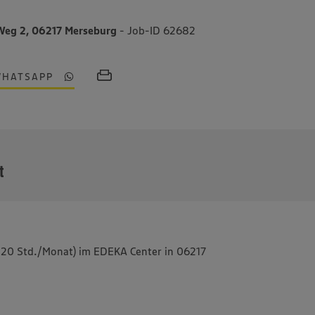
Weg 2, 06217 Merseburg
- Job-ID 62682
WHATSAPP
MEHR
t
-120 Std./Monat) im EDEKA Center in 06217