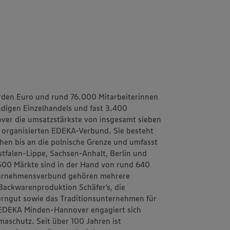
rden Euro und rund 76.000 Mitarbeiterinnen
ändigen Einzelhandels und fast 3.400
ver
die umsatzstärkste von insgesamt sieben
h organisierten EDEKA-Verbund. Sie besteht
schen bis an die polnische Grenze und umfasst
tfalen-Lippe, Sachsen-Anhalt, Berlin und
1.500 Märkte sind in der Hand von rund 640
ternehmensverbund gehören mehrere
d Backwarenproduktion
Schäfer’s
, die
erngut
sowie das Traditionsunternehmen für
EDEKA Minden-Hannover engagiert sich
aschutz. Seit über 100 Jahren ist