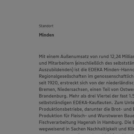
Standort
Minden
Mit einem Außenumsatz von rund 12,24 Millia
und Mitarbeitern (einschließlich des selbstst
Auszubildenden) ist die
EDEKA Minden-Hanno
Regionalgesellschaften im genossenschaftlic
seit 1920, erstreckt sich von der niederländi
Bremen, Niedersachsen, einen Teil von Ostwes
Brandenburg. Mehr als drei Viertel der fast 
selbstständigen EDEKA-Kaufleuten. Zum Un
Produktionsbetriebe, darunter die Brot- un
Produktion für Fleisch- und Wurstwaren
Bau
Fischverarbeitung
Hagenah
in Hamburg. Die 
wegweisend in Sachen Nachhaltigkeit und Klim