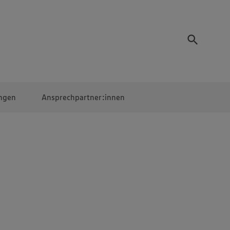
ngen
Ansprechpartner:innen
Mitarbeiter:innen
EDEKA Campus
Digitales Lernen
Veranstaltungen &
Wettbewerbe