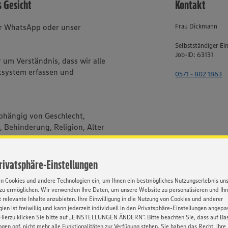
s Gesicht
Kontakt
er WhatsApp oder unser
Frau Dickmann
Selbstständiger Ei
Job-ID: 63131
um Verständnis, dass wir alle
system erfassen und
0571 - 802 1863
bhängig von Geschlecht,
, Behinderung, Religion, Alter
Privatsphäre-Einstellungen
HATSAPP
en Cookies und andere Technologien ein, um Ihnen ein bestmögliches Nutzungserlebnis un
zu ermöglichen. Wir verwenden Ihre Daten, um unsere Website zu personalisieren und Ih
 relevante Inhalte anzubieten. Ihre Einwilligung in die Nutzung von Cookies und anderer
ien ist freiwillig und kann jederzeit individuell in den Privatsphäre-Einstellungen angepa
Hierzu klicken Sie bitte auf „EINSTELLUNGEN ÄNDERN”. Bitte beachten Sie, dass auf Basi
ngen ggf. nicht mehr alle Funktionalitäten zur Verfügung stehen. Sie haben das Recht, ihre