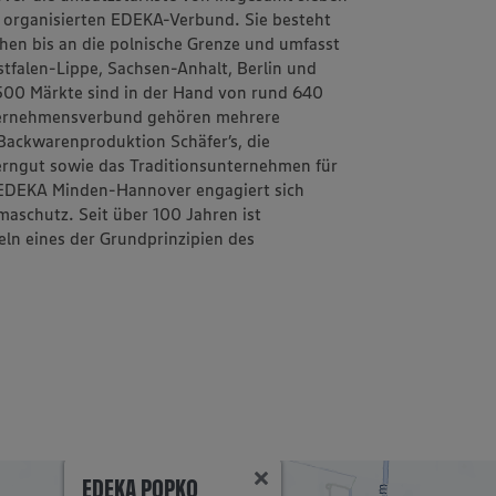
h organisierten EDEKA-Verbund. Sie besteht
schen bis an die polnische Grenze und umfasst
tfalen-Lippe, Sachsen-Anhalt, Berlin und
1.500 Märkte sind in der Hand von rund 640
ternehmensverbund gehören mehrere
d Backwarenproduktion
Schäfer’s
, die
erngut
sowie das Traditionsunternehmen für
EDEKA Minden-Hannover engagiert sich
aschutz. Seit über 100 Jahren ist
eln
eines der Grundprinzipien des
EDEKA POPKO