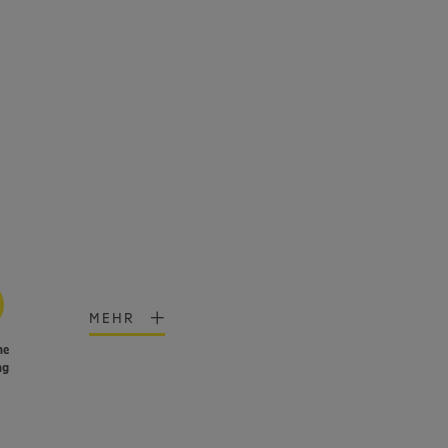
MEHR
he
ng