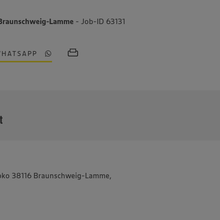
6 Braunschweig-Lamme
- Job-ID 63131
WHATSAPP
MEHR
t
Popko 38116 Braunschweig-Lamme,