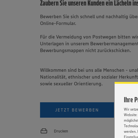
Zaubern Sie unseren Kunden ein Lächeln in
Bewerben Sie sich schnell und nachhaltig üb
Online-Formular.
Für die Vermeidung von Postwegen bitten wir 
Unterlagen in unserem Bewerbermanagement
Bewerbungsmappen nicht zurückschicken.
Willkommen sind bei uns alle Menschen - una
Nationalität, ethnischer und sozialer Herkunft
sowie sexueller Orientierung.
Ihre 
PER W
Wir setz
JETZT BEWERBEN
Website 
möglichst
Technolog
Drucken
werden. 
Einstellu