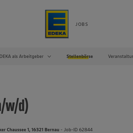
JOBS
DEKA als Arbeitgeber
Stellenbörse
Veranstaltu
e
EKA
Berufseinsteiger:innen
Arbeitgeber im
Berufserfahrene
Überblick
raktikum
Traineeprogramme
Berufe@EDEKA
m/w/d)
EDEKA-Zentrale
en
duktion
Direkteinstieg
Selbstständig mit EDEKA
EDEKA Fruchtkontor
ntätigkeit
Noch Fragen?
EDEKA Foodservice
EDEKA-
ker Chaussee 1, 16321 Bernau
- Job-ID 62844
Regionalgesellschaften