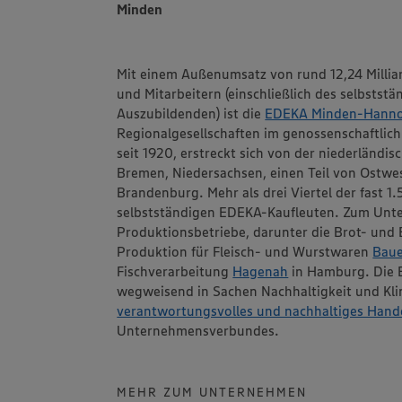
Minden
Mit einem Außenumsatz von rund 12,24 Millia
und Mitarbeitern (einschließlich des selbstst
Auszubildenden) ist die
EDEKA Minden-Hanno
Regionalgesellschaften im genossenschaftlic
seit 1920, erstreckt sich von der niederländi
Bremen, Niedersachsen, einen Teil von Ostwes
Brandenburg. Mehr als drei Viertel der fast 
selbstständigen EDEKA-Kaufleuten. Zum Un
Produktionsbetriebe, darunter die Brot- un
Produktion für Fleisch- und Wurstwaren
Bau
Fischverarbeitung
Hagenah
in Hamburg. Die 
wegweisend in Sachen Nachhaltigkeit und Klim
verantwortungsvolles und nachhaltiges Hand
Unternehmensverbundes.
MEHR ZUM UNTERNEHMEN