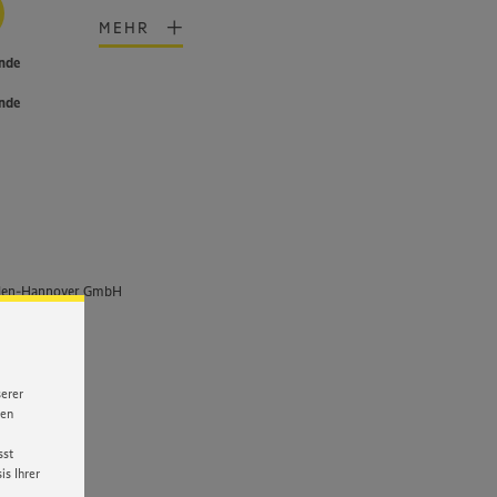
MEHR
ende
n
ende
den-Hannover GmbH
serer
nen
sst
s Ihrer