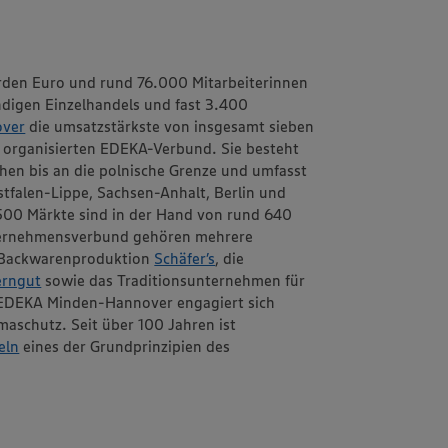
rden Euro und rund 76.000 Mitarbeiterinnen
ändigen Einzelhandels und fast 3.400
ver
die umsatzstärkste von insgesamt sieben
h organisierten EDEKA-Verbund. Sie besteht
schen bis an die polnische Grenze und umfasst
tfalen-Lippe, Sachsen-Anhalt, Berlin und
1.500 Märkte sind in der Hand von rund 640
ternehmensverbund gehören mehrere
d Backwarenproduktion
Schäfer’s
, die
erngut
sowie das Traditionsunternehmen für
EDEKA Minden-Hannover engagiert sich
aschutz. Seit über 100 Jahren ist
eln
eines der Grundprinzipien des