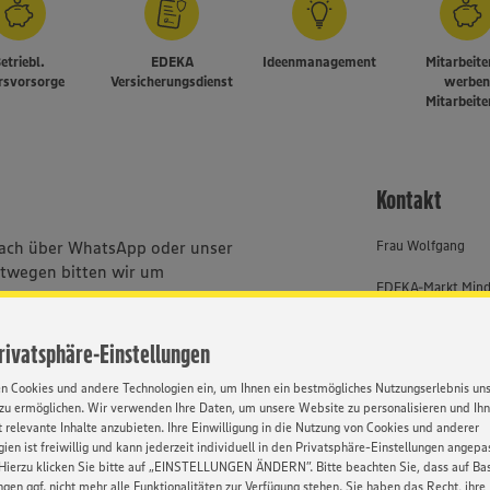
etriebl.
EDEKA
Ideenmanagement
Mitarbeit
rsvorsorge
Versicherungsdienst
werbe
Mitarbeit
Kontakt
nfach über WhatsApp oder unser
Frau Wolfgang
stwegen bitten wir um
EDEKA-Markt Min
rem
Job-ID: 62844
ewerbungsmappen nicht
Privatsphäre-Einstellungen
0571 - 802 7052
en Cookies und andere Technologien ein, um Ihnen ein bestmögliches Nutzungserlebnis un
bhängig von Geschlecht,
zu ermöglichen. Wir verwenden Ihre Daten, um unsere Website zu personalisieren und Ih
, Behinderung, Religion, Alter
 relevante Inhalte anzubieten. Ihre Einwilligung in die Nutzung von Cookies und anderer
ien ist freiwillig und kann jederzeit individuell in den Privatsphäre-Einstellungen angepa
Hierzu klicken Sie bitte auf „EINSTELLUNGEN ÄNDERN”. Bitte beachten Sie, dass auf Basi
ngen ggf. nicht mehr alle Funktionalitäten zur Verfügung stehen. Sie haben das Recht, ihre