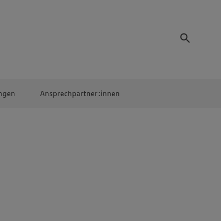
ngen
Ansprechpartner:innen
Mitarbeiter:innen
EDEKA Campus
Digitales Lernen
Veranstaltungen &
Wettbewerbe