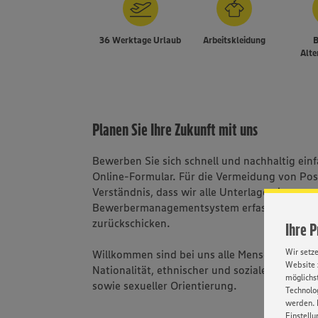
36 Werktage Urlaub
Arbeitskleidung
B
Alte
Planen Sie Ihre Zukunft mit uns
Bewerben Sie sich schnell und nachhaltig ei
Online-Formular. Für die Vermeidung von Po
Verständnis, dass wir alle Unterlagen in unse
Bewerbermanagementsystem erfassen und B
zurückschicken.
Ihre 
Wir setz
Willkommen sind bei uns alle Menschen - una
Website 
Nationalität, ethnischer und sozialer Herkunft
möglichst
sowie sexueller Orientierung.
Technolog
werden. 
Einstellu