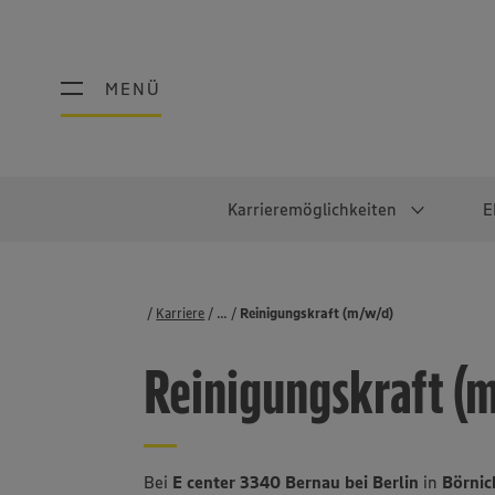
MENÜ
MENÜ
Karrieremöglichkeiten
E
Schüler:innen
Warum EDEKA?
Studierend
Berufe@ED
Karriere
...
Stellenbörse
Reinigungskraft (m/w/d)
Ausbildung & Duales Studium
Work-Life-Balance
Studentisches P
Einzelhandel
Reinigungskraft (
Schülerpraktikum
Faires Gehalt
Abschlussarbeit
Lebensmittelpro
Diversität
Werkstudierende
Lager & Logistik
Noch Fragen?
IT
Bei
E center 3340 Bernau bei Berlin
in
Börnic