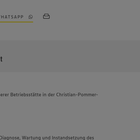
WHATSAPP
MEHR
it
serer Betriebsstätte in der Christian-Pommer-
 Diagnose, Wartung und Instandsetzung des