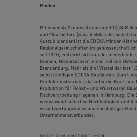
Minden
Mit einem Außenumsatz von rund 12,24 Millia
und Mitarbeitern (einschließlich des selbstst
Auszubildenden) ist die
EDEKA Minden-Hanno
Regionalgesellschaften im genossenschaftlic
seit 1920, erstreckt sich von der niederländi
Bremen, Niedersachsen, einen Teil von Ostwes
Brandenburg. Mehr als drei Viertel der fast 
selbstständigen EDEKA-Kaufleuten. Zum Un
Produktionsbetriebe, darunter die Brot- un
Produktion für Fleisch- und Wurstwaren
Bau
Fischverarbeitung
Hagenah
in Hamburg. Die 
wegweisend in Sachen Nachhaltigkeit und Klim
verantwortungsvolles und nachhaltiges Hand
Unternehmensverbundes.
MEHR ZUM UNTERNEHMEN