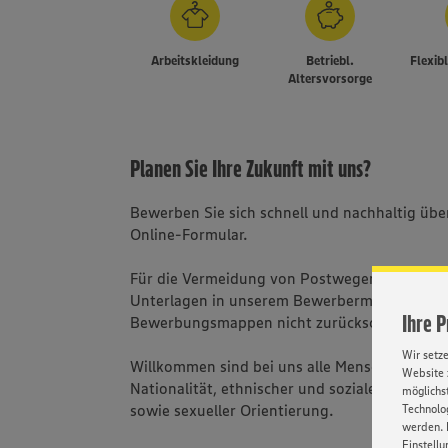
Arbeitskleidung
Betriebl.
Flexib
Altersvorsorge
Planen Sie Ihre Zukunft mit uns?
Bewerben Sie sich schnell und nachhaltig üb
Online-Formular.
Für die Vermeidung von Postwegen bitten wir 
Unterlagen in unserem Bewerbermanagement
Ihre 
Bewerbungsmappen nicht zurückschicken.
Wir setz
Willkommen sind bei uns alle Menschen - una
Website 
Nationalität, ethnischer und sozialer Herkunft
möglichst
sowie sexueller Orientierung.
Technolog
werden. 
Einstellu