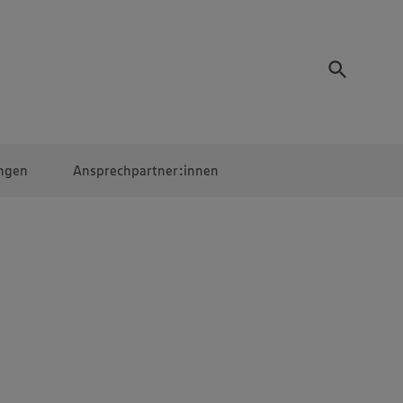
ngen
Ansprechpartner:innen
Mitarbeiter:innen
EDEKA Campus
Digitales Lernen
Veranstaltungen &
Wettbewerbe