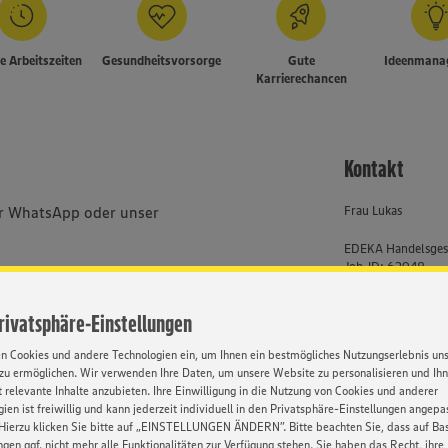
le Arbeitszeiten
Gesundheitsvorsorge
Gute
Ideenmana
Karrierechancen
Kontakt
er WhatsApp oder unser
Frau Lukas
EDEKA Handelsges
Job-ID: 62948
um Verständnis, dass wir alle
system erfassen und
Privatsphäre-Einstellungen
en Cookies und andere Technologien ein, um Ihnen ein bestmögliches Nutzungserlebnis un
bhängig von Geschlecht,
zu ermöglichen. Wir verwenden Ihre Daten, um unsere Website zu personalisieren und Ih
, Behinderung, Religion, Alter
 relevante Inhalte anzubieten. Ihre Einwilligung in die Nutzung von Cookies und anderer
ien ist freiwillig und kann jederzeit individuell in den Privatsphäre-Einstellungen angepa
Hierzu klicken Sie bitte auf „EINSTELLUNGEN ÄNDERN”. Bitte beachten Sie, dass auf Basi
ngen ggf. nicht mehr alle Funktionalitäten zur Verfügung stehen. Sie haben das Recht, ihre