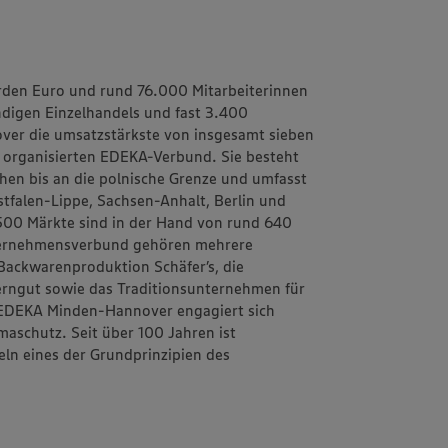
rden Euro und rund 76.000 Mitarbeiterinnen
ändigen Einzelhandels und fast 3.400
ver
die umsatzstärkste von insgesamt sieben
h organisierten EDEKA-Verbund. Sie besteht
schen bis an die polnische Grenze und umfasst
tfalen-Lippe, Sachsen-Anhalt, Berlin und
1.500 Märkte sind in der Hand von rund 640
ternehmensverbund gehören mehrere
d Backwarenproduktion
Schäfer’s
, die
erngut
sowie das Traditionsunternehmen für
EDEKA Minden-Hannover engagiert sich
aschutz. Seit über 100 Jahren ist
eln
eines der Grundprinzipien des