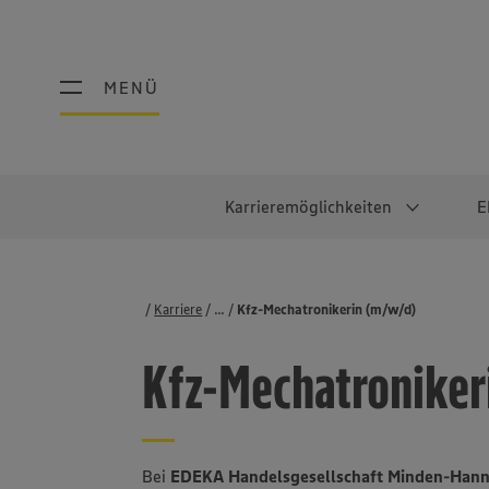
MENÜ
MENÜ
Karrieremöglichkeiten
E
Schüler:innen
Warum EDEKA?
Studierend
Berufe@ED
Karriere
...
Stellenbörse
Kfz-Mechatronikerin (m/w/d)
Ausbildung & Duales Studium
Work-Life-Balance
Studentisches P
Einzelhandel
Kfz-Mechatroniker
Schülerpraktikum
Faires Gehalt
Abschlussarbeit
Lebensmittelpro
Diversität
Werkstudierende
Lager & Logistik
Noch Fragen?
IT
Bei
EDEKA Handelsgesellschaft Minden-Han