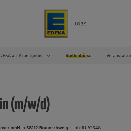
JOBS
DEKA als Arbeitgeber
Stellenbörse
Veranstaltu
e
EKA
Berufseinsteiger:innen
Arbeitgeber im
Berufserfahrene
Überblick
raktikum
Traineeprogramme
Berufe@EDEKA
in (m/w/d)
EDEKA-Zentrale
en
duktion
Direkteinstieg
Selbstständig mit EDEKA
EDEKA Fruchtkontor
ntätigkeit
Noch Fragen?
EDEKA Foodservice
EDEKA-
nover mbH
in
38112 Braunschweig
- Job-ID 62948
Regionalgesellschaften