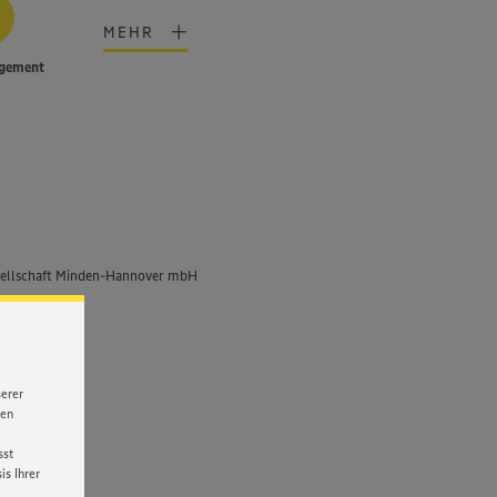
MEHR
gement
ellschaft Minden-Hannover mbH
serer
nen
sst
s Ihrer