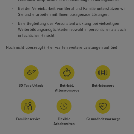
Bei der Vereinbarkeit von Beruf und Familie unterstützen wir
Sie und erarbeiten mit Ihnen passgenaue Lösungen.
Eine Begleitung der Personalentwicklung bei vielseitigen
Weiterbildungsmöglichkeiten sowohl in persönlicher als auch
in fachlicher Hinsicht.
Noch nicht überzeugt?
Hier warten weitere Leistungen auf Sie!
30 Tage Urlaub
Betriebl.
Betriebssport
Altersvorsorge
Wir setzen Cookies und andere Technologien ein, um Ihnen
ein bestmögliches Nutzungserlebnis unserer Website zu
Familienservice
Flexible
Gesundheitsvorsorge
ermöglichen. Wir verwenden Ihre Daten, um unsere
Arbeitszeiten
Website zu personalisieren und Ihnen möglichst relevante
Inhalte anzubieten. Ihre Einwilligung in die Nutzung von