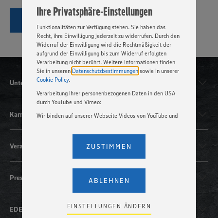
angepasst werden. Hierzu klicken Sie bitte auf
Ihre Privatsphäre-Einstellungen
„EINSTELLUNGEN ÄNDERN”. Bitte beachten Sie, dass auf
Basis Ihrer Einstellungen ggf. nicht mehr alle
ZUR STELLENBÖRSE
Funktionalitäten zur Verfügung stehen. Sie haben das
Recht, ihre Einwilligung jederzeit zu widerrufen. Durch den
Widerruf der Einwilligung wird die Rechtmäßigkeit der
aufgrund der Einwilligung bis zum Widerruf erfolgten
Verarbeitung nicht berührt. Weitere Informationen finden
Sie in unseren
Datenschutzbestimmungen
sowie in unserer
Cookie Policy
.
Unternehmen
Verarbeitung Ihrer personenbezogenen Daten in den USA
durch YouTube und Vimeo:
Karriere
Wir binden auf unserer Webseite Videos von YouTube und
Vimeo ein. Wenn Sie auf „Zustimmen” klicken, ohne die
Einstellungen bezüglich YouTube und Vimeo zu ändern,
willigen Sie im Sinne des Art. 49 Abs. 1 Satz 1 lit. a) DSGVO
Verantwortung
ZUSTIMMEN
ein, dass Ihre Daten (IP-Adresse, Zeitstempel, ggf.
Nutzerverhalten auf unserer Webseite) an die Anbieter der
Dienste YouTube und Vimeo in den USA übermittelt und
Presse
dort verarbeitet werden. Der EuGH sieht die USA als Land
ABLEHNEN
mit einem nach europäischen Standards nicht
angemessenen Datenschutzniveau an. Es besteht das
Risiko eines Zugriffs durch US-amerikanische Behörden.
EINSTELLUNGEN ÄNDERN
EDEKA-Regionen
Zudem wissen wir nicht genau, wie die Anbieter der